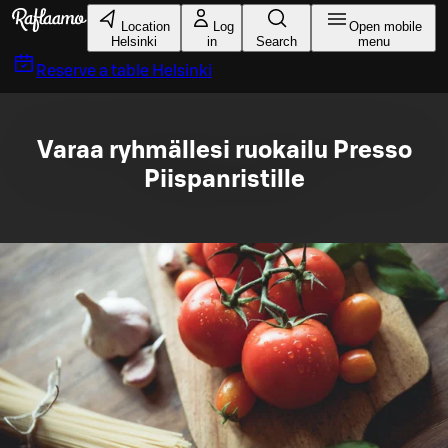
Skip to main content
Location
Log
Open mobile
Helsinki
in
Search
menu
Reserve a table
Helsinki
Varaa ryhmällesi ruokailu Presso
Piispanristille