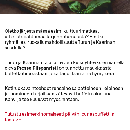
Oletko järjestämässä esim. kulttuurimatkaa,
urheilutapahtumaa tai junnuturnausta? Etsitkö
ryhmällesi ruokailumahdollisuutta Turun ja Kaarinan
seudulla?
Turun ja Kaarinan rajalla, hyvien kulkuyhteyksien varrella
oleva
Presso Piispanristi
on tunnettu maukkaasta
buffetkotiruoastaan, joka tarjoillaan aina hymy kera.
Kotiruokavaihtoehdot runsaine salaatteineen, leipineen
ja juomineen tarjoillaan kätevästi buffetruokailuna.
Kahvi ja tee kuuluvat myös hintaan.
Tutustu esimerkinomaisesti päivän lounasbuffettiin
tästä>>