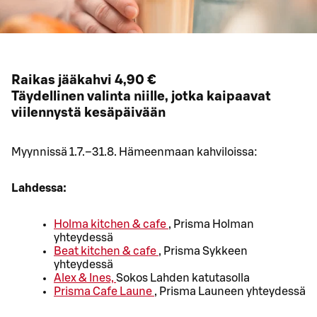
Raikas jääkahvi 4,90 €
Täydellinen valinta niille, jotka kaipaavat
viilennystä kesäpäivään
Myynnissä 1.7.–31.8. Hämeenmaan kahviloissa:
Lahdessa:
Holma kitchen & cafe
, Prisma Holman
yhteydessä
Beat kitchen & cafe
, Prisma Sykkeen
yhteydessä
Alex & Ines,
Sokos Lahden katutasolla
Prisma Cafe Laune
, Prisma Launeen yhteydessä