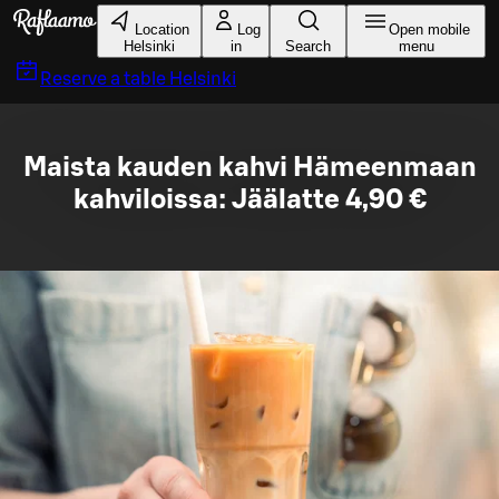
Skip to main content
Location
Log
Open mobile
Helsinki
in
Search
menu
Reserve a table
Helsinki
Maista kauden kahvi Hämeenmaan
kahviloissa: Jäälatte 4,90 €