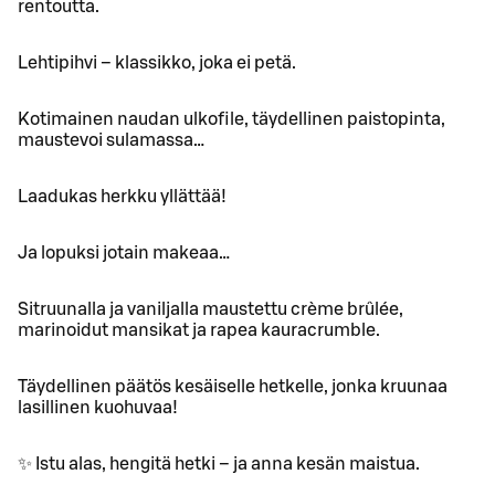
rentoutta.
Lehtipihvi – klassikko, joka ei petä.
Kotimainen naudan ulkofile, täydellinen paistopinta,
maustevoi sulamassa…
Laadukas herkku yllättää!
Ja lopuksi jotain makeaa…
Sitruunalla ja vaniljalla maustettu crème brûlée,
marinoidut mansikat ja rapea kauracrumble.
Täydellinen päätös kesäiselle hetkelle, jonka kruunaa
lasillinen kuohuvaa!
✨ Istu alas, hengitä hetki – ja anna kesän maistua.