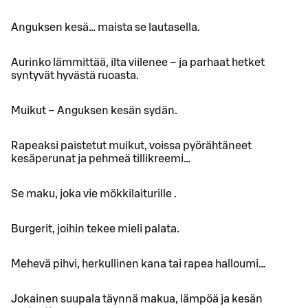
Anguksen kesä… maista se lautasella.
Aurinko lämmittää, ilta viilenee – ja parhaat hetket
syntyvät hyvästä ruoasta.
Muikut – Anguksen kesän sydän.
Rapeaksi paistetut muikut, voissa pyörähtäneet
kesäperunat ja pehmeä tillikreemi…
Se maku, joka vie mökkilaiturille .
Burgerit, joihin tekee mieli palata.
Mehevä pihvi, herkullinen kana tai rapea halloumi…
Jokainen suupala täynnä makua, lämpöä ja kesän