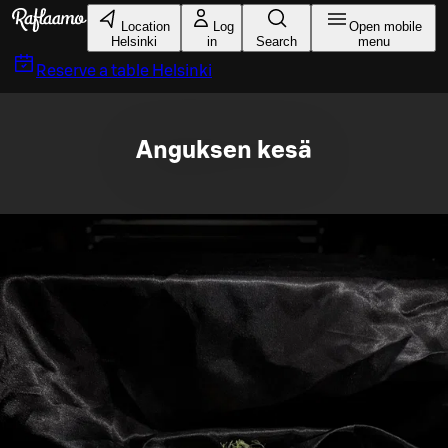
Skip to main content
Location
Log
Open mobile
Helsinki
in
Search
menu
Reserve a table
Helsinki
Anguksen kesä