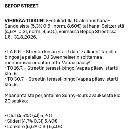
BEPOP STREET
VIHREÄÄ TISKIIN!
S-etukortilla 1€ alennus hana-
Sandelsista (5,3% 0,5l, norm. 8,60€) tai hana-Seltzeristä
(4,5%, 0,3l, norm. 8,50€). Voimassa Bepop Streetissä
1.6.-31.8.2026.
• LA 6.6. - Streetin kesän startti klo 17 alkaen! Tarjolla
bingoa ja pelailua, DJ Swenheiserin soittamaa
menomusaa unohtamatta. Vapaa pääsy!
• TO 16.7. - Streetin terassi-bingo! Vapaa pääsy, startti
klo 19.
• TO 30.7. - Streetin terassi-bingo! Vapaa pääsy, startti
klo 19.
Maanantaista perjantaihin SunnyHours avauksesta klo
20 saakka:
• Olut (4,5% 0,4l) 5,20€
• Siideri (4,7% 0,3l) 5,40€
• Lonkero (5,5% 0,3l) 5,40€