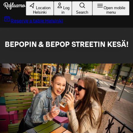
Skip to main content
Location
Log
Open mobile
Helsinki
in
Search
menu
Reserve a table
Helsinki
BEPOPIN & BEPOP STREETIN KESÄ!