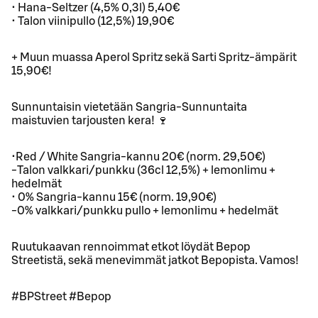
• Hana-Seltzer (4,5% 0,3l) 5,40€
• Talon viinipullo (12,5%) 19,90€
+ Muun muassa Aperol Spritz sekä Sarti Spritz-ämpärit
15,90€!
Sunnuntaisin vietetään Sangria-Sunnuntaita
maistuvien tarjousten kera! 🍷
•Red / White Sangria-kannu 20€ (norm. 29,50€)
-Talon valkkari/punkku (36cl 12,5%) + lemonlimu +
hedelmät
• 0% Sangria-kannu 15€ (norm. 19,90€)
-0% valkkari/punkku pullo + lemonlimu + hedelmät
Ruutukaavan rennoimmat etkot löydät Bepop
Streetistä, sekä menevimmät jatkot Bepopista. Vamos!
#BPStreet #Bepop