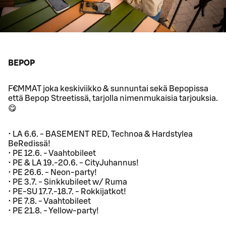
BEPOP
F€MMAT joka keskiviikko & sunnuntai sekä Bepopissa
että Bepop Streetissä, tarjolla nimenmukaisia tarjouksia.
😋
• LA 6.6. - BASEMENT RED, Technoa & Hardstylea
BeRedissä!
• PE 12.6. - Vaahtobileet
• PE & LA 19.-20.6. - CityJuhannus!
• PE 26.6. - Neon-party!
• PE 3.7. - Sinkkubileet w/ Ruma
• PE-SU 17.7.-18.7. - Rokkijatkot!
• PE 7.8. - Vaahtobileet
• PE 21.8. - Yellow-party!