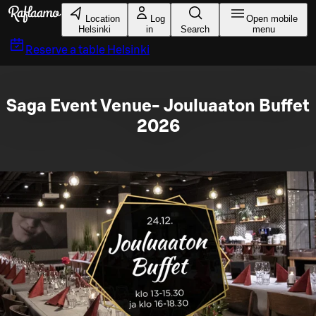
Skip to main content
Location
Log
Open mobile
Helsinki
in
Search
menu
Reserve a table
Helsinki
Saga Event Venue- Jouluaaton Buffet
2026