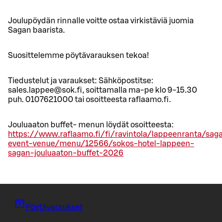
Joulupöydän rinnalle voitte ostaa virkistäviä juomia
Sagan baarista.
Suosittelemme pöytävarauksen tekoa!
Tiedustelut ja varaukset: Sähköpostitse:
sales.lappee@sok.fi, soittamalla ma-pe klo 9-15.30
puh. 0107621000 tai osoitteesta raflaamo.fi.
Jouluaaton buffet- menun löydät osoitteesta:
https://www.raflaamo.fi/fi/ravintola/lappeenranta/sag
event-venue/menu/12566/sokos-hotel-lappeen-
sagan-jouluaaton-buffet-2026
Pöytävaraukset