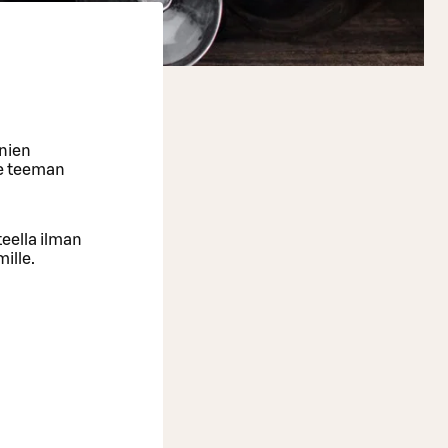
inien
ne teeman
teella ilman
ille.