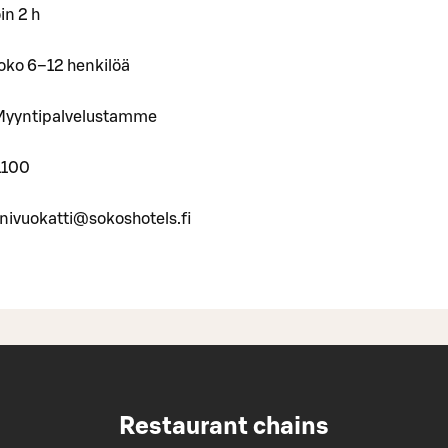
in 2 h
ko 6–12 henkilöä
 Myyntipalvelustamme
1100
anivuokatti@sokoshotels.fi
Restaurant chains