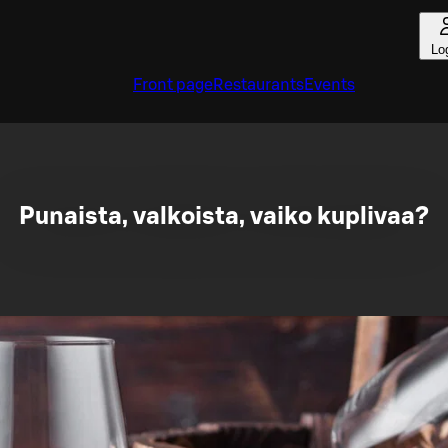
Lo
Front page
Restaurants
Events
Punaista, valkoista, vaiko kuplivaa?