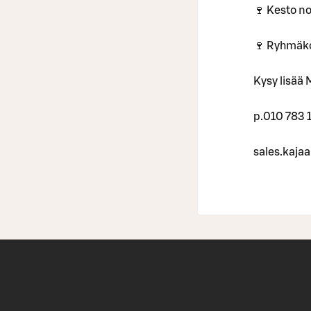
🍷 Kesto no
🍷 Ryhmäko
Kysy lisää
p.010 783 
sales.kaja