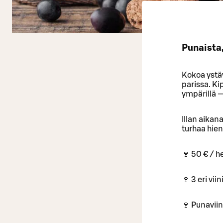
Punaista,
Kokoa ystäv
parissa. Ki
ympärillä — 
Illan aikan
turhaa hien
🍷 50 € / h
🍷 3 eri viin
🍷 Punaviini