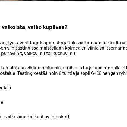
 valkoista, vaiko kuplivaa?
ät, työkaverit tai juhlaporukka ja tule viettämään rento ilta vi
pon viinitastingissa maistellaan kolmea eri viiniä valitseman
punaviinit, valkoviinit tai kuohuviinit.
a tutustutaan viinien makuihin, eroihin ja tarjoiluun rennolla ot
ostelua. Tasting kestää noin 2 tuntia ja sopii 6–12 hengen ryhm
enkilö
iä
-, valkoviini- tai kuohuviinipaketti