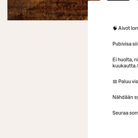
🧠 Aivot lo
Pubivisa si
Ei huolta, 
kuukautta.
📅 Paluu vis
Nähdään syk
Seuraa som