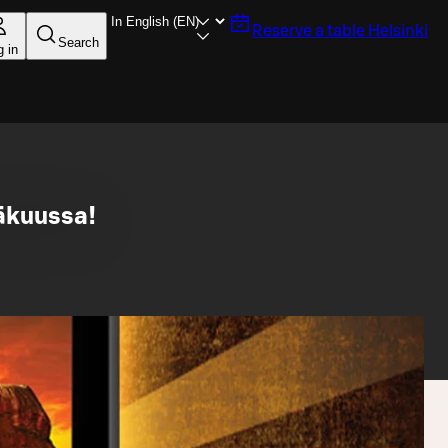
Reserve a table
Helsinki
Search
g in
äkuussa!