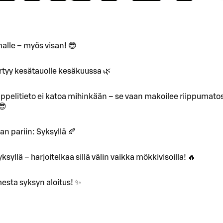
malle – myös visan! 😎
irtyy kesätauolle kesäkuussa 🌿
nippelitieto ei katoa mihinkään – se vaan makoilee riippumato
😎
an pariin: Syksyllä 🍂
syllä – harjoitelkaa sillä välin vaikka mökkivisoilla! 🔥
esta syksyn aloitus! ✨