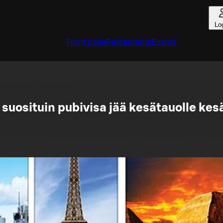
Lo
Front page
Restaurants
Events
suosituin pubivisa jää kesätauolle kes