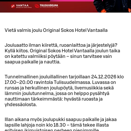
Vietä valmis joulu Original Sokos Hotel Vantaalla
Jouluaatto ilman kiirettä, ruoanlaittoa ja järjestelyjä?
Kyllä kiitos. Original Sokos Hotel Vantaalla joulun taika
on katettu valmiiksi pöytään – sinun tarvitsee vain
saapua paikalle ja nauttia.
Tunnelmallinen jouluillallinen tarjoillaan 24.12.2026 klo
17.00–20.00 ravintola Tulisuudelmassa. Luvassa on
runsas ja herkullinen joulupöytä, livemusiikkia sekä
lämmin joulutunnelma, jossa on helppo pysähtyä
nauttimaan tärkeimmästä: hyvästä ruoasta ja
yhdessäolosta.
Illan aikana myös joulupukki saapuu paikalle ja jakaa
lapsille lahjoja noin klo 18.30 – tämä tekee illasta
erityisen ikimuistoisen perheen pienimmille.