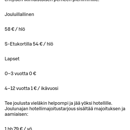
Jouluillallinen
58 € / hlö
S-Etukortilla 54 € / hlö
Lapset
0–3 vuotta 0 €
4–12 vuotta 1 € / ikävuosi
Tee joulusta vieläkin helpompi ja jää yöksi hotellille.
Joulunajan hotellimajoitustarjous sisältää majoituksen ja
aamiaisen:
1 hh 79 € / yö