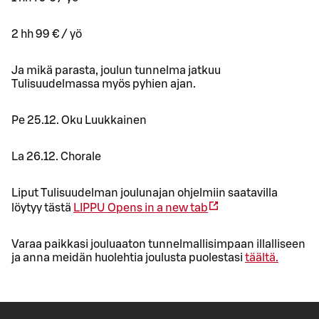
2 hh 99 € / yö
Ja mikä parasta, joulun tunnelma jatkuu
Tulisuudelmassa myös pyhien ajan.
Pe 25.12. Oku Luukkainen
La 26.12. Chorale
Liput Tulisuudelman joulunajan ohjelmiin saatavilla
löytyy tästä
LIPPU
Opens in a new tab
Varaa paikkasi jouluaaton tunnelmallisimpaan illalliseen
ja anna meidän huolehtia joulusta puolestasi
täältä.