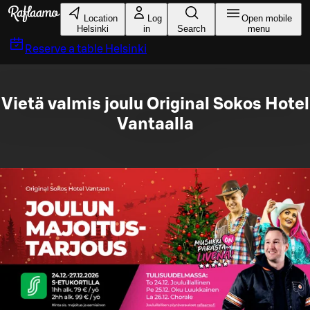
Skip to main content
Location
Log
Open mobile
Helsinki
in
Search
menu
Reserve a table
Helsinki
Vietä valmis joulu Original Sokos Hotel
Vantaalla