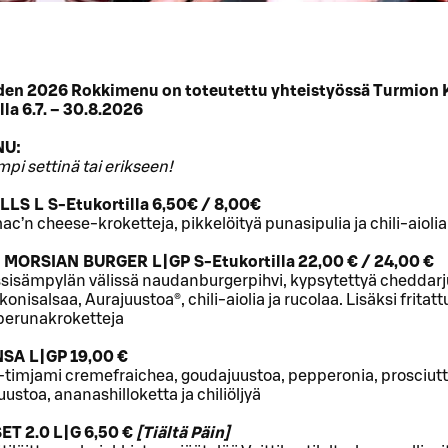
en 2026 Rokkimenu on toteutettu yhteistyössä Turmion K
la 6.7. – 30.8.2026
NU:
pi settinä tai erikseen!
LS L S-Etukortilla 6,50€ / 8,00€
mac’n cheese-kroketteja, pikkelöityä punasipulia ja chili-aiolia
MORSIAN BURGER L|GP S-Etukortilla 22,00 € / 24,00 €
ssisämpylän välissä naudanburgerpihvi, kypsytettyä cheddarj
nisalsaa, Aurajuustoa®, chili-aiolia ja rucolaa. Lisäksi fritatt
iperunakroketteja
SA L|GP 19,00 €
i-timjami cremefraichea, goudajuustoa, pepperonia, prosciut
stoa, ananashilloketta ja chiliöljyä
ET 2.0 L|G 6,50 €
[Tiältä Päin]