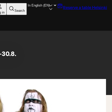
Reserve a table
Helsinki
Search
g in
30.8.