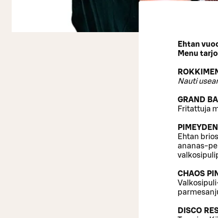
Ehtan vuod
Menu tarjol
ROKKIME
Nauti useam
GRAND BAL
Fritattuja 
PIMEYDEN 
Ehtan brio
ananas-peko
valkosipul
CHAOS PIN
Valkosipul
parmesanjuu
DISCO RES