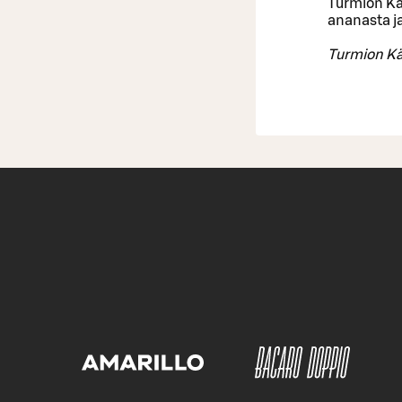
Turmion Kät
ananasta j
Turmion Kä