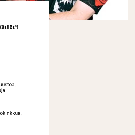
ätilöt®!
uustoa,
uja
tokinkkua,