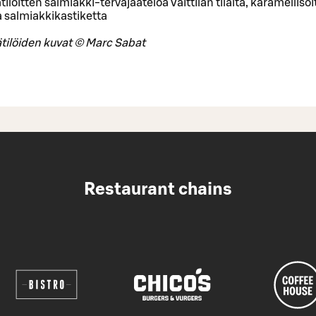
ilöitten salmiakki-tervajäätelöä Vaittilan tilalta, karamellisoi
a salmiakkikastiketta
tilöiden kuvat © Marc Sabat
Restaurant chains