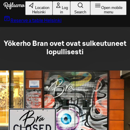
Skip to main content
Location
Log
Open mobile
Helsinki
in
Search
menu
Reserve a table
Helsinki
Yökerho Bran ovet ovat sulkeutuneet
lopullisesti