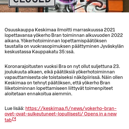
Osuuskauppa Keskimaa ilmoitti marraskuussa 2021
lopettavansa yökerho Bran toiminnan alkuvuoden 2022
aikana. Yökerhotoiminnan lopettamispäätöksen
taustalla on vuokrasopimuksen päättyminen Jyväskylän
keskustassa Kauppakatu 35:ssä.
Koronarajoitusten vuoksi Bra on nyt ollut suljettuna 23.
joulukuuta alkaen, eikä päätöksiä yökerhotoiminnan
vapauttamisesta ole toistaiseksi näköpiirissä. Näin ollen
Keskimaa on tehnyt päätöksen, että yökerho Bran
liiketoiminnan lopettamiseen liittyvät toimenpiteet
aloitetaan ennakoitua aiemmin.
Lue lisää:
https://keskimaa.fi/news/yokerho-bran-
ovet-ovat-sulkeutuneet-lopullisesti/
Opens in a new
tab