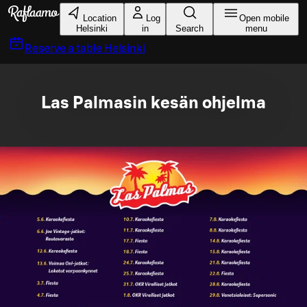
Skip to main content
Location
Log
Open mobile
Helsinki
in
Search
menu
Reserve a table
Helsinki
Las Palmasin kesän ohjelma