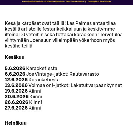
Kesä ja kärpäset ovat täällä! Las Palmas antaa tilaa
kesällä artisteille festarikeikkailuun ja keskitymme
iltoina DJ vetoihin sekä tottakai karaokeen! Tervetuloa
viihtymään Joensuun viileimpään yökerhoon myös
kesähelteillä.
Kesäkuu
5.6.2026
Karaokefiesta
6.6.2026
Joe Vintage-jatkot: Rautavarasto
12.6.2026
Karaokefiesta
13.6.2026
Voimaa on!-jatkot: Lakatut varpaankynnet
19.6.2026
Kiinni
20.6.2026
Kiinni
26.6.2026
Kiinni
27.6.2026
Kiinni
Heinäkuu