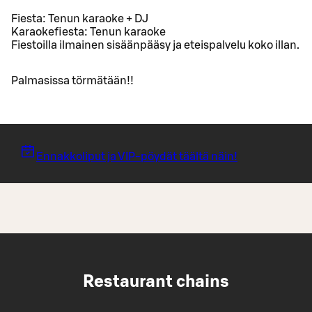
Fiesta: Tenun karaoke + DJ
Karaokefiesta: Tenun karaoke
Fiestoilla ilmainen sisäänpääsy ja eteispalvelu koko illan.
Palmasissa törmätään!!
Ennakkoliput ja VIP-pöydät täältä näin!
Restaurant chains