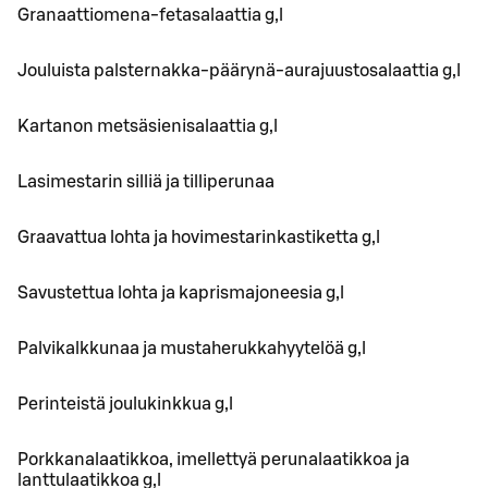
Granaattiomena-fetasalaattia g,l
Jouluista palsternakka-päärynä-aurajuustosalaattia g,l
Kartanon metsäsienisalaattia g,l
Lasimestarin silliä ja tilliperunaa
Graavattua lohta ja hovimestarinkastiketta g,l
Savustettua lohta ja kaprismajoneesia g,l
Palvikalkkunaa ja mustaherukkahyytelöä g,l
Perinteistä joulukinkkua g,l
Porkkanalaatikkoa, imellettyä perunalaatikkoa ja
lanttulaatikkoa g,l