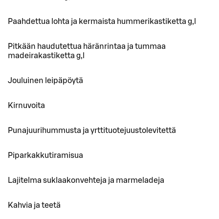
Paahdettua lohta ja kermaista hummerikastiketta g,l
Pitkään haudutettua häränrintaa ja tummaa
madeirakastiketta g,l
Jouluinen leipäpöytä
Kirnuvoita
Punajuurihummusta ja yrttituotejuustolevitettä
Piparkakkutiramisua
Lajitelma suklaakonvehteja ja marmeladeja
Kahvia ja teetä