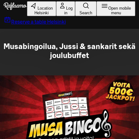
Skip to main content
Location
Log
Open mobile
Helsinki
in
Search
menu
Reserve a table
Helsinki
Musabingoilua, Jussi & sankarit sekä
joulubuffet