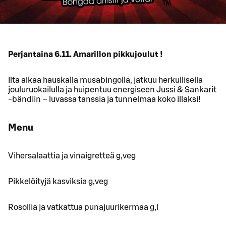
Perjantaina 6.11. Amarillon pikkujoulut !
Ilta alkaa hauskalla musabingolla, jatkuu herkullisella
jouluruokailulla ja huipentuu energiseen Jussi & Sankarit
-bändiin – luvassa tanssia ja tunnelmaa koko illaksi!
Menu
Vihersalaattia ja vinaigretteä g,veg
Pikkelöityjä kasviksia g,veg
Rosollia ja vatkattua punajuurikermaa g,l