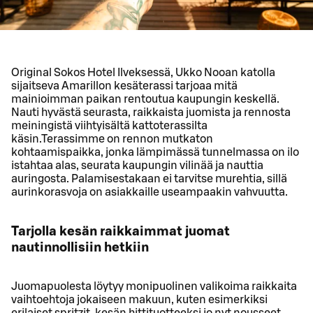
Original Sokos Hotel Ilveksessä, Ukko Nooan katolla
sijaitseva Amarillon kesäterassi tarjoaa mitä
mainioimman paikan rentoutua kaupungin keskellä.
Nauti hyvästä seurasta, raikkaista juomista ja rennosta
meiningistä viihtyisältä kattoterassilta
käsin.Terassimme on rennon mutkaton
kohtaamispaikka, jonka lämpimässä tunnelmassa on ilo
istahtaa alas, seurata kaupungin vilinää ja nauttia
auringosta. Palamisestakaan ei tarvitse murehtia, sillä
aurinkorasvoja on asiakkaille useampaakin vahvuutta.
Tarjolla kesän raikkaimmat juomat
nautinnollisiin hetkiin
Juomapuolesta löytyy monipuolinen valikoima raikkaita
vaihtoehtoja jokaiseen makuun, kuten esimerkiksi
erilaiset spritzit, kesän hittituotteeksi jo nyt nousseet