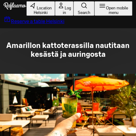
Skip to main content
Location
Log
Open mobile
Helsinki
in
Search
menu
Reserve a table
Helsinki
Amarillon kattoterassilla nautitaan
kesästä ja auringosta