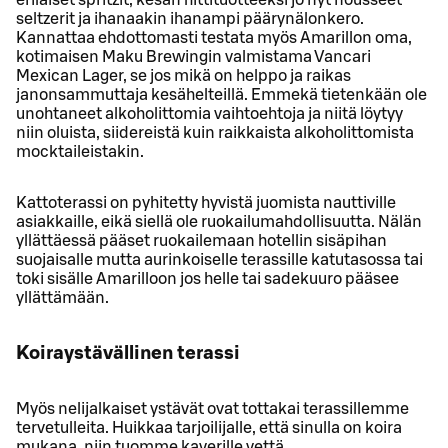
seltzerit ja ihanaakin ihanampi päärynälonkero.
Kannattaa ehdottomasti testata myös Amarillon oma,
kotimaisen Maku Brewingin valmistama Vancari
Mexican Lager, se jos mikä on helppo ja raikas
janonsammuttaja kesähelteillä. Emmekä tietenkään ole
unohtaneet alkoholittomia vaihtoehtoja ja niitä löytyy
niin oluista, siidereistä kuin raikkaista alkoholittomista
mocktaileistakin.
Kattoterassi on pyhitetty hyvistä juomista nauttiville
asiakkaille, eikä siellä ole ruokailumahdollisuutta. Nälän
yllättäessä pääset ruokailemaan hotellin sisäpihan
suojaisalle mutta aurinkoiselle terassille katutasossa tai
toki sisälle Amarilloon jos helle tai sadekuuro pääsee
yllättämään.
Koiraystävällinen terassi
Myös nelijalkaiset ystävät ovat tottakai terassillemme
tervetulleita. Huikkaa tarjoilijalle, että sinulla on koira
mukana, niin tuomme kaverille vettä.