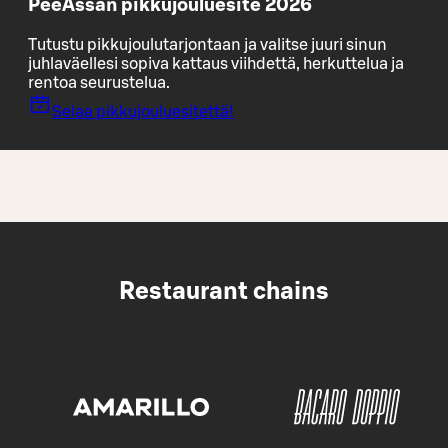
PeeÄssän pikkujouluesite 2026
Tutustu pikkujoulutarjontaan ja valitse juuri sinun
juhlaväellesi sopiva kattaus viihdettä, herkuttelua ja
rentoa seurustelua.
Selaa pikkujouluesitettä!
Restaurant chains