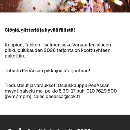
Glögiä, glitteriä ja hyvää fiilistä!
Kuopion, Tahkon, Iisalmen sekä Varkauden alueen
pikkujoulukauden 2026 tarjonta on koottu yhteen
pakettiin.
Tutustu PeeÄssän pikkujoulutarjontaan!
Tiedustelut ja varaukset: Osuuskauppa PeeÄssän
myyntipalvelu ma-pe klo 8.30-17 puh. 010 7629 500
(pvm/mpm), sales.peeassa@sok.fi