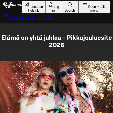
Skip to main content
Location
Log
Open mobile
Helsinki
in
Search
menu
Reserve a table
Helsinki
Elämä on yhtä juhlaa - Pikkujouluesite
2026