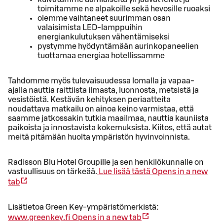
toimitamme ne alpakoille sekä hevosille ruoaksi
olemme vaihtaneet suurimman osan
valaisimista LED-lamppuihin
energiankulutuksen vähentämiseksi
pystymme hyödyntämään aurinkopaneelien
tuottamaa energiaa hotellissamme
Tahdomme myös tulevaisuudessa lomalla ja vapaa-
ajalla nauttia raittiista ilmasta, luonnosta, metsistä ja
vesistöistä. Kestävän kehityksen periaatteita
noudattava matkailu on ainoa keino varmistaa, että
saamme jatkossakin tutkia maailmaa, nauttia kauniista
paikoista ja innostavista kokemuksista. Kiitos, että autat
meitä pitämään huolta ympäristön hyvinvoinnista.
Radisson Blu Hotel Groupille ja sen henkilökunnalle on
vastuullisuus on tärkeää.
Lue lisää tästä
Opens in a new
tab
Lisätietoa Green Key-ympäristömerkistä:
www.greenkey.fi
Opens in a new tab