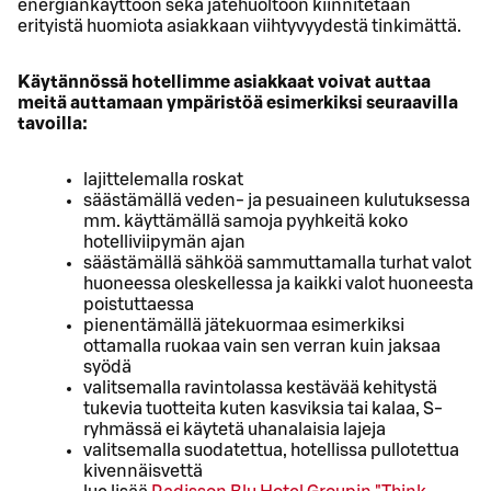
energiankäyttöön sekä jätehuoltoon kiinnitetään
erityistä huomiota asiakkaan viihtyvyydestä tinkimättä.
Käytännössä hotellimme asiakkaat voivat auttaa
meitä auttamaan ympäristöä esimerkiksi seuraavilla
tavoilla:
lajittelemalla roskat
säästämällä veden- ja pesuaineen kulutuksessa
mm. käyttämällä samoja pyyhkeitä koko
hotelliviipymän ajan
säästämällä sähköä sammuttamalla turhat valot
huoneessa oleskellessa ja kaikki valot huoneesta
poistuttaessa
pienentämällä jätekuormaa esimerkiksi
ottamalla ruokaa vain sen verran kuin jaksaa
syödä
valitsemalla ravintolassa kestävää kehitystä
tukevia tuotteita kuten kasviksia tai kalaa, S-
ryhmässä ei käytetä uhanalaisia lajeja
valitsemalla suodatettua, hotellissa pullotettua
kivennäisvettä