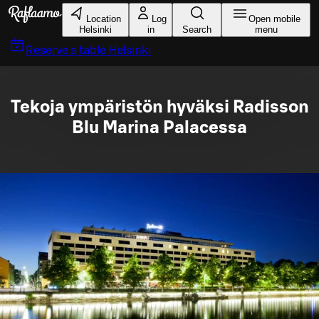
Skip to main content
Location
Log
Open mobile
Helsinki
in
Search
menu
Reserve a table
Helsinki
Tekoja ympäristön hyväksi Radisson
Blu Marina Palacessa