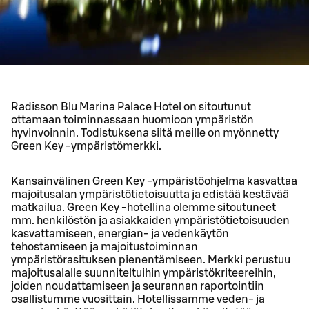
Radisson Blu Marina Palace Hotel on sitoutunut
ottamaan toiminnassaan huomioon ympäristön
hyvinvoinnin. Todistuksena siitä meille on myönnetty
Green Key -ympäristömerkki.
Kansainvälinen Green Key -ympäristöohjelma kasvattaa
majoitusalan ympäristötietoisuutta ja edistää kestävää
matkailua. Green Key -hotellina olemme sitoutuneet
mm. henkilöstön ja asiakkaiden ympäristötietoisuuden
kasvattamiseen, energian- ja vedenkäytön
tehostamiseen ja majoitustoiminnan
ympäristörasituksen pienentämiseen. Merkki perustuu
majoitusalalle suunniteltuihin ympäristökriteereihin,
joiden noudattamiseen ja seurannan raportointiin
osallistumme vuosittain. Hotellissamme veden- ja