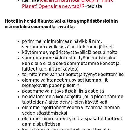
lue lisää
Radisson Blu Hotel Groupin "Think
Planet"
Opens in a new tab
-teoista
Hotellin henkilökunta vaikuttaa ympäristöasioihin
esimerkiksi seuraavilla tavoilla:
pyrimme minimoimaan hävikkiä mm.
seurannan avulla sekä lajittelemme jätteet
käytämme ympäristöystävällisiä pesuaineita
sammutamme valot esim. työhuoneista aina
kun siellä ei olla sekä sammutamme koneet ja
laitteet kun niitä ei käytetä
toimitamme vanhat peitot ja tyynyt kodittomille
olemme vaihtaneet muoviset juomapillit
biohajoaviin paperipilleihin
pesemme vain täysiä pakillisia astioita
noudatamme siivousohjeita, joilla pidennämme
tuotteiden/laitteiden/tilojen käyttöikää
olemme rajoittaneet veden virtaamaa hieman
veden säästämiseksi
olemme minimoineet yksittäispakatut tuotteet
aamiaisbuffetissa
kuivatamme aamiaiselta yli jäävät leivät ja