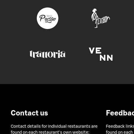
Contact us
Feedba
Contact details for individual restaurants are
Feedback links
found on each restaurant's own website:
found on each