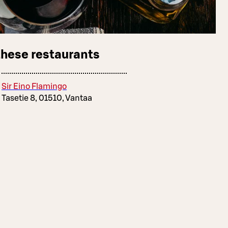
these restaurants
Sir Eino Flamingo
Tasetie 8, 01510, Vantaa