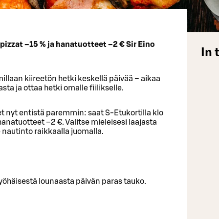
 pizzat –15 % ja hanatuotteet –2 € Sir Eino
In 
laan kiireetön hetki keskellä päivää – aikaa
ta ja ottaa hetki omalle fiilikselle.
t nyt entistä paremmin: saat S-Etukortilla klo
anatuotteet –2 €. Valitse mieleisesi laajasta
 nautinto raikkaalla juomalla.
myöhäisestä lounaasta päivän paras tauko.