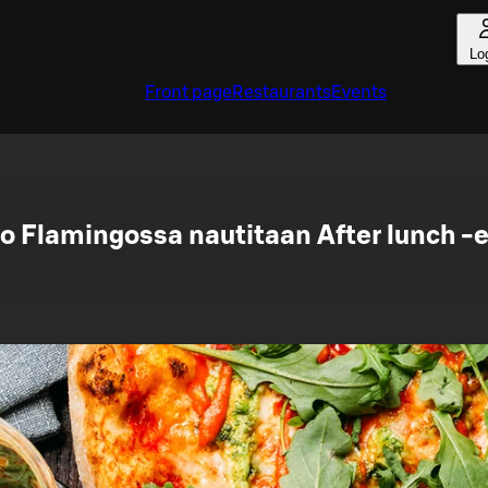
Lo
Front page
Restaurants
Events
no Flamingossa nautitaan After lunch -