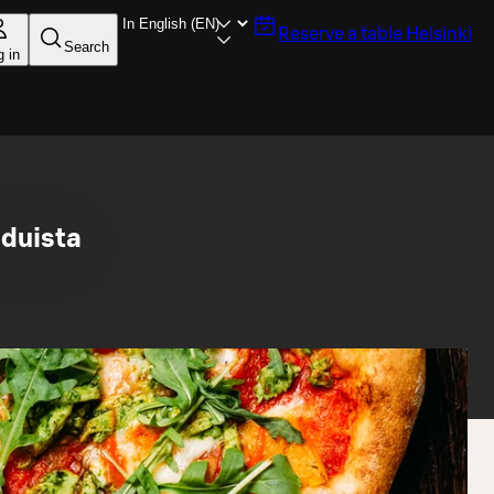
Reserve a table
Helsinki
Search
g in
eduista