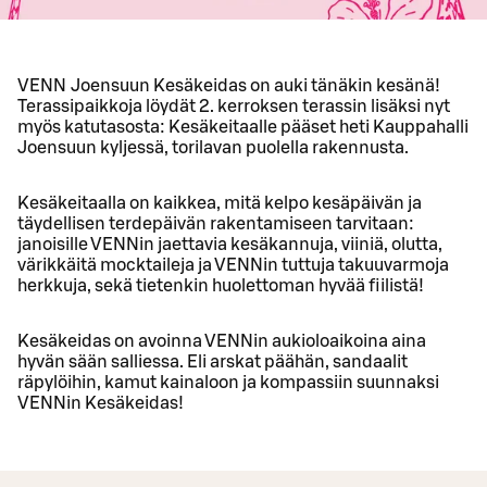
VENN Joensuun Kesäkeidas on auki tänäkin kesänä!
Terassipaikkoja löydät 2. kerroksen terassin lisäksi nyt
myös katutasosta: Kesäkeitaalle pääset heti Kauppahalli
Joensuun kyljessä, torilavan puolella rakennusta.
Kesäkeitaalla on kaikkea, mitä kelpo kesäpäivän ja
täydellisen terdepäivän rakentamiseen tarvitaan:
janoisille VENNin jaettavia kesäkannuja, viiniä, olutta,
värikkäitä mocktaileja ja VENNin tuttuja takuuvarmoja
herkkuja, sekä tietenkin huolettoman hyvää fiilistä!
Kesäkeidas on avoinna VENNin aukioloaikoina aina
hyvän sään salliessa. Eli arskat päähän, sandaalit
räpylöihin, kamut kainaloon ja kompassiin suunnaksi
VENNin Kesäkeidas!