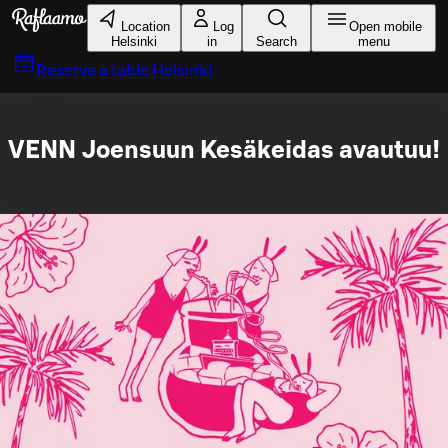
Skip to main content
Location
Log
Open mobile
Helsinki
in
Search
menu
Reserve a table
Helsinki
VENN Joensuun Kesäkeidas avautuu!