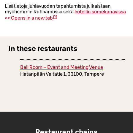
Lisätietoja juhlavuoden tapahtumista julkaistaan
myöhemmin Raflaamossa sekä
hotellin somekanavissa
>>
Opens in a new tab
In these restaurants
Ball Room – Event and Meeting Venue
Hatanpään Valtatie 1, 33100, Tampere
Restaurant chains