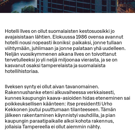
Hotelli Ilves on ollut suomalaisten kestosuosikki jo
avajaisistaan lähtien. Elokuussa 1986 ovensa avannut
hotelli nousi nopeasti ikoniksi: paikaksi, jonne tullaan
viihtymään, juhlimaan ja jonne palataan yhä uudelleen.
Neljän vuosikymmenen aikana Ilves on toivottanut
tervetulleeksi jo yli neljä miljoonaa vierasta, ja se on
kasvanut osaksi tamperelaista ja suomalaista
hotellihistoriaa.
Ilveksen synty ei ollut aivan tavanomainen.
Rakennushanke eteni alkuvaiheessa verkkaisesti,
kunnes kaupungin kaava-asioiden hidas eteneminen sai
poikkeuksellisen käänteen: itse presidentti Urho
Kekkonen joutui puuttumaan tilanteeseen. Tämän
jälkeen rakentaminen käynnistyi vauhdilla, ja pian
kaupungin paraatipaikalle alkoi kohota rakennus,
jollaisia Tampereella ei ollut aiemmin nähty.