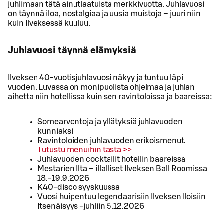
juhlimaan tätä ainutlaatuista merkkivuotta. Juhlavuosi
on täynnä iloa, nostalgiaa ja uusia muistoja – juuri niin
kuin Ilveksessä kuuluu.
Juhlavuosi täynnä elämyksiä
Ilveksen 40-vuotisjuhlavuosi näkyy ja tuntuu läpi
vuoden. Luvassa on monipuolista ohjelmaa ja juhlan
aihetta niin hotellissa kuin sen ravintoloissa ja baareissa:
Somearvontoja ja yllätyksiä juhlavuoden
kunniaksi
Ravintoloiden juhlavuoden erikoismenut.
Tutustu menuihin tästä >>
Juhlavuoden cocktailit hotellin baareissa
Mestarien Ilta – illalliset Ilveksen Ball Roomissa
18.-19.9.2026
K40-disco syyskuussa
Vuosi huipentuu legendaarisiin Ilveksen Iloisiin
Itsenäisyys -juhliin 5.12.2026