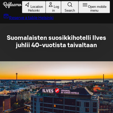
Skip to main content
Location
Log
Open mobile
Helsinki
in
Search
menu
Reserve a table
Helsinki
Suomalaisten suosikkihotelli Ilves
juhlii 40-vuotista taivaltaan