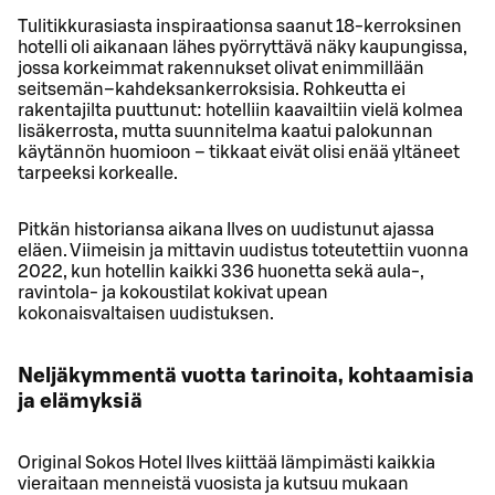
Tulitikkurasiasta inspiraationsa saanut 18-kerroksinen
hotelli oli aikanaan lähes pyörryttävä näky kaupungissa,
jossa korkeimmat rakennukset olivat enimmillään
seitsemän–kahdeksankerroksisia. Rohkeutta ei
rakentajilta puuttunut: hotelliin kaavailtiin vielä kolmea
lisäkerrosta, mutta suunnitelma kaatui palokunnan
käytännön huomioon – tikkaat eivät olisi enää yltäneet
tarpeeksi korkealle.
Pitkän historiansa aikana Ilves on uudistunut ajassa
eläen. Viimeisin ja mittavin uudistus toteutettiin vuonna
2022, kun hotellin kaikki 336 huonetta sekä aula-,
ravintola- ja kokoustilat kokivat upean
kokonaisvaltaisen uudistuksen.
Neljäkymmentä vuotta tarinoita, kohtaamisia
ja elämyksiä
Original Sokos Hotel Ilves kiittää lämpimästi kaikkia
vieraitaan menneistä vuosista ja kutsuu mukaan