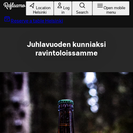
Skip to main content
Location
Log
Open mobile
Helsinki
in
Search
menu
Reserve a table
Helsinki
Juhlavuoden kunniaksi
ravintoloissamme