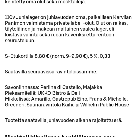
kehitetty oma olut sekä mocktaileja.
110v Juhlalager on juhlavuoden oma, paikallisen Karvilan
Panimon valmistama private label -olut. Olut on raikas,
täyteläinen ja makean maltainen vaalea lager, eli
loistava valinta sekä ruoan kaveriksi että rentoon
seurusteluun.
S-Etukortilla 8,80 € (norm. 9-9,90 €), 5 %, 0,33l
Saatavilla seuraavissa ravintoloissamme:
Savonlinnassa: Perlina di Castello, Majakka
Pieksämäellä: UKKO Bistro & Deli
Mikkelissä: Amarillo, Gastropub Eino, Frans & Michelle,
Greeneri, Saunaravintola Kaihu ja Wilhelm Public House
Tuotetta saatavilla juhlavuoden aikana rajoitettu erä.