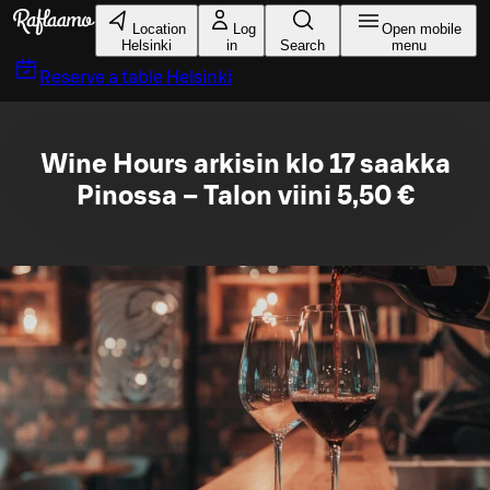
Skip to main content
Location
Log
Open mobile
Helsinki
in
Search
menu
Reserve a table
Helsinki
Wine Hours arkisin klo 17 saakka
Pinossa – Talon viini 5,50 €