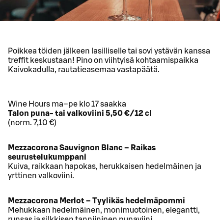
Poikkea töiden jälkeen lasilliselle tai sovi ystävän kanssa
treffit keskustaan! Pino on viihtyisä kohtaamispaikka
Kaivokadulla, rautatieasemaa vastapäätä.
Wine Hours ma–pe klo 17 saakka
Talon puna- tai valkoviini 5,50 €/12 cl
(norm. 7,10 €)
Mezzacorona Sauvignon Blanc – Raikas
seurustelukumppani
Kuiva, raikkaan hapokas, herukkaisen hedelmäinen ja
yrttinen valkoviini.
Mezzacorona Merlot – Tyylikäs hedelmäpommi
Mehukkaan hedelmäinen, monimuotoinen, elegantti,
runsas ja silkkisen tanniininen punaviini.