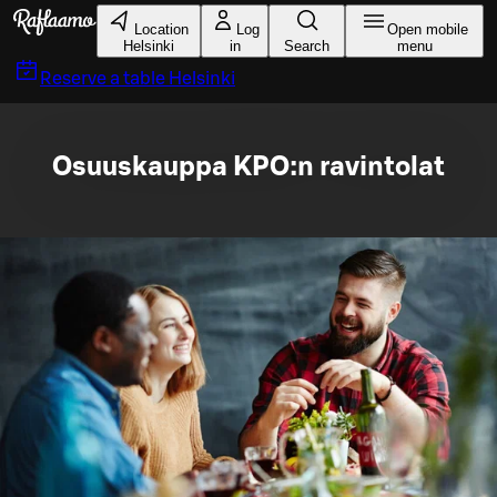
Skip to main content
Location
Log
Open mobile
Helsinki
in
Search
menu
Reserve a table
Helsinki
Osuuskauppa KPO:n ravintolat