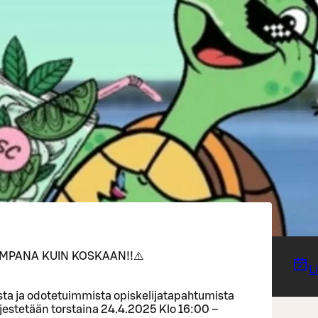
EMPANA KUIN KOSKAAN!!⚠️
L
a ja odotetuimmista opiskelijatapahtumista
rjestetään torstaina 24.4.2025 Klo 16:00 –