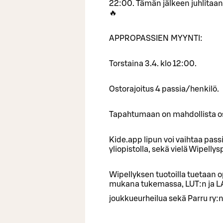
22:00. Tämän jälkeen juhlitaan
🔥
APPROPASSIEN MYYNTI:
Torstaina 3.4. klo 12:00.
Ostorajoitus 4 passia/henkilö.
Tapahtumaan on mahdollista ost
Kide.app lipun voi vaihtaa pas
yliopistolla, sekä vielä Wipell
Wipellyksen tuotoilla tuetaan o
mukana tukemassa, LUT:n ja LAB
joukkueurheilua sekä Parru ry: