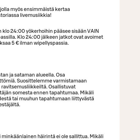
jolla myös ensimmäistä kertaa
toriassa livemusiikkia!
n klo 24:00 yökerhoihin pääsee sisään VAIN
ssilla. Klo 24:00 jälkeen jatkot ovat avoimet
ksaa 5 € ilman wipellyspassia.
tan ja sataman alueella. Osa
eettömiä. Suosittelemme varmistamaan
ravitsemusliikkeiltä. Osallistuvat
estäjän somesta ennen tapahtumaa. Mikäli
destä tai muuhun tapahtumaan liittyvästä
estäjältä.
minkäänlainen häirintä ei ole sallittua. Mikäli