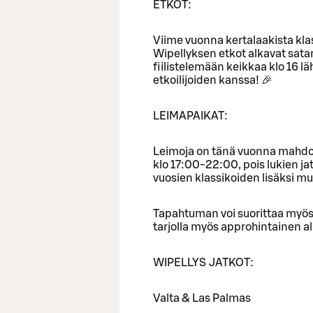
ETKOT:
Viime vuonna kertalaakista kla
Wipellyksen etkot alkavat satam
fiilistelemään keikkaa klo 16 
etkoilijoiden kanssa! 🎉
LEIMAPAIKAT:
Leimoja on tänä vuonna mahdoll
klo 17:00-22:00, pois lukien j
vuosien klassikoiden lisäksi mu
Tapahtuman voi suorittaa myös 
tarjolla myös approhintainen a
WIPELLYS JATKOT:
Valta & Las Palmas