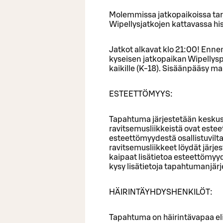
Molemmissa jatkopaikoissa tar
Wipellysjatkojen kattavassa his
Jatkot alkavat klo 21:00! Enne
kyseisen jatkopaikan Wipellyspa
kaikille (K-18). Sisäänpääsy ma
ESTEETTÖMYYS:
Tapahtuma järjestetään keskus
ravitsemusliikkeistä ovat est
esteettömyydestä osallistuvilta 
ravitsemusliikkeet löydät järj
kaipaat lisätietoa esteettömyy
kysy lisätietoja tapahtumanjärj
HÄIRINTÄYHDYSHENKILÖT:
Tapahtuma on häirintävapaa eli 