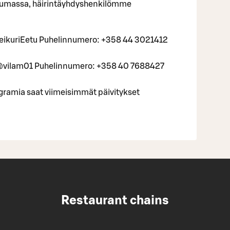
htumassa, häirintäyhdyshenkilömme
eikuriEetu Puhelinnumero: +358 44 3021412
 @vilam01 Puhelinnumero: +358 40 7688427
gramia saat viimeisimmät päivitykset
Restaurant chains