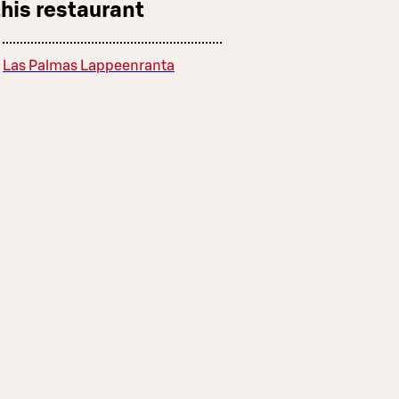
this restaurant
Las Palmas Lappeenranta