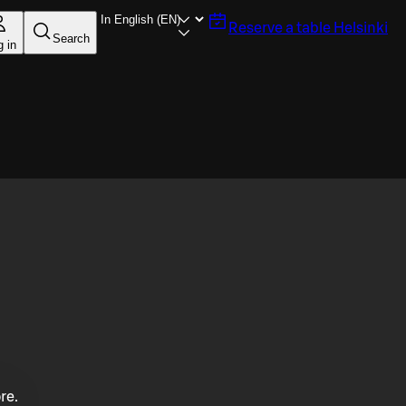
Reserve a table
Helsinki
Search
g in
re.