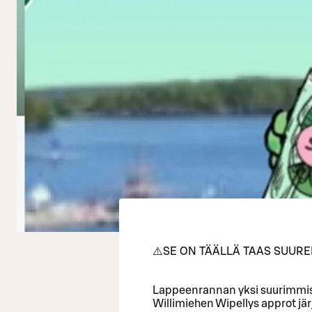
⚠️SE ON TÄÄLLÄ TAAS SUUR
Lappeenrannan yksi suurimmist
Willimiehen Wipellys approt jä