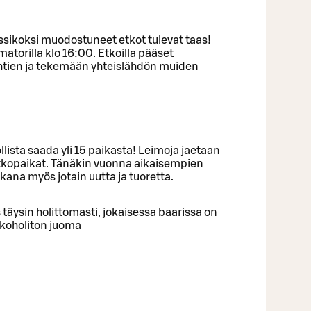
ssikoksi muodostuneet etkot tulevat taas!
atorilla klo 16:00. Etkoilla pääset
lähtien ja tekemään yhteislähdön muiden
ista saada yli 15 paikasta! Leimoja jaetaan
atkopaikat. Tänäkin vuonna aikaisempien
kana myös jotain uutta ja tuoretta.
täysin holittomasti, jokaisessa baarissa on
lkoholiton juoma