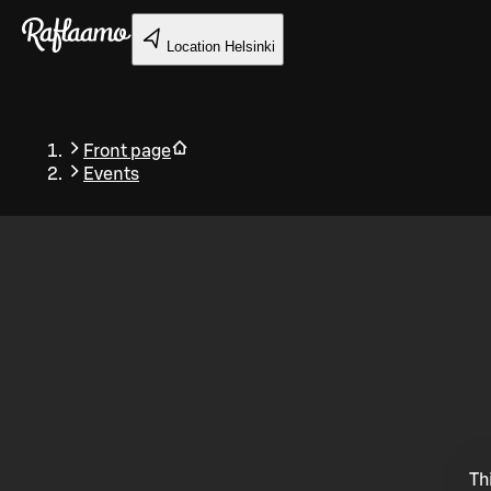
Skip to main content
Location
Helsinki
Front page
Events
Back
Th