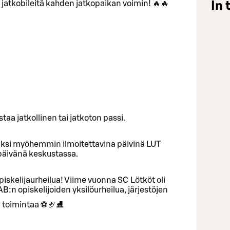
 jatkobileitä kahden jatkopaikan voimin! 🔥🔥
In 
aa jatkollinen tai jatkoton passi.
siksi myöhemmin ilmoitettavina päivinä LUT
yspäivänä keskustassa.
piskelijaurheilua! Viime vuonna SC Lötköt oli
:n opiskelijoiden yksilöurheilua, järjestöjen
n toimintaa ⚽️🏈⛸