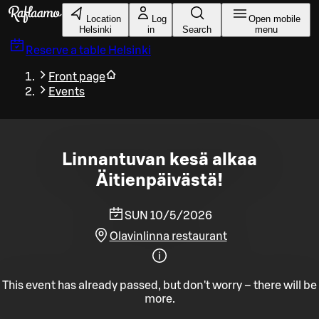
Skip to main content
Location
Log
Open mobile
Helsinki
in
Search
menu
Reserve a table
Helsinki
Front page
Events
Linnantuvan kesä alkaa
Äitienpäivästä!
SUN 10/5/2026
Olavinlinna restaurant
This event has already passed, but don't worry – there will be
more.