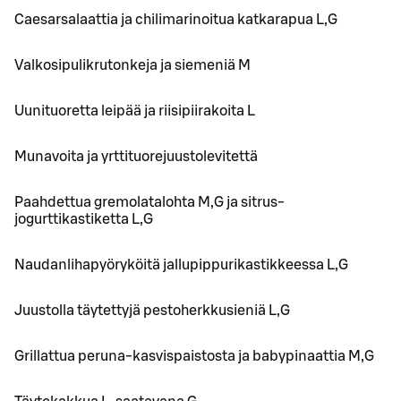
Caesarsalaattia ja chilimarinoitua katkarapua L,G
Valkosipulikrutonkeja ja siemeniä M
Uunituoretta leipää ja riisipiirakoita L
Munavoita ja yrttituorejuustolevitettä
Paahdettua gremolatalohta M,G ja sitrus-
jogurttikastiketta L,G
Naudanlihapyöryköitä jallupippurikastikkeessa L,G
Juustolla täytettyjä pestoherkkusieniä L,G
Grillattua peruna-kasvispaistosta ja babypinaattia M,G