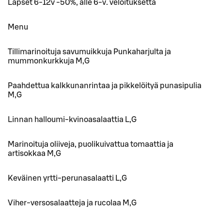
Lapset 6-12v -50%, alle 6-v. veloituksetta
Menu
Tillimarinoituja savumuikkuja Punkaharjulta ja
mummonkurkkuja M,G
Paahdettua kalkkunanrintaa ja pikkelöityä punasipulia
M,G
Linnan halloumi-kvinoasalaattia L,G
Marinoituja oliiveja, puolikuivattua tomaattia ja
artisokkaa M,G
Keväinen yrtti-perunasalaatti L,G
Viher-versosalaatteja ja rucolaa M,G