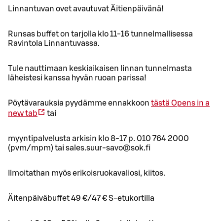
Linnantuvan ovet avautuvat Äitienpäivänä!
Runsas buffet on tarjolla klo 11-16 tunnelmallisessa
Ravintola Linnantuvassa.
Tule nauttimaan keskiaikaisen linnan tunnelmasta
läheistesi kanssa hyvän ruoan parissa!
Pöytävarauksia pyydämme ennakkoon
tästä
Opens in a
new tab
tai
myyntipalvelusta arkisin klo 8-17 p. 010 764 2000
(pvm/mpm) tai sales.suur-savo@sok.fi
Ilmoitathan myös erikoisruokavaliosi, kiitos.
Äitenpäiväbuffet 49 €/47 € S-etukortilla