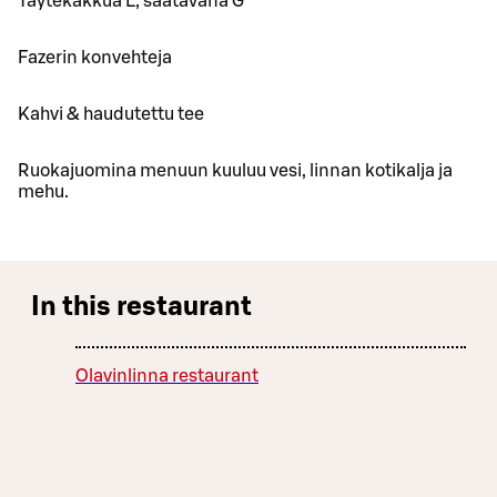
Täytekakkua L, saatavana G
Fazerin konvehteja
Kahvi & haudutettu tee
Ruokajuomina menuun kuuluu vesi, linnan kotikalja ja
mehu.
In this restaurant
Olavinlinna restaurant