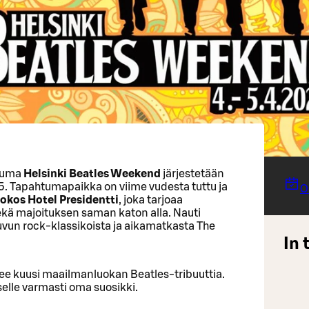
htuma
Helsinki Beatles Weekend
järjestetään
5. Tapahtumapaikka on viime vudesta tuttu ja
O
Sokos Hotel Presidentti
, joka tarjoaa
ekä majoituksen saman katon alla. Nauti
uvun rock-klassikoista ja aikamatkasta The
In 
ee kuusi maailmanluokan Beatles-tribuuttia.
selle varmasti oma suosikki.