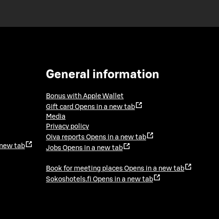
General information
Bonus with Apple Wallet
Gift card
Opens in a new tab
Media
Privacy policy
Oiva reports
Opens in a new tab
 new tab
Jobs
Opens in a new tab
Book for meeting places
Opens in a new tab
Sokoshotels.fi
Opens in a new tab