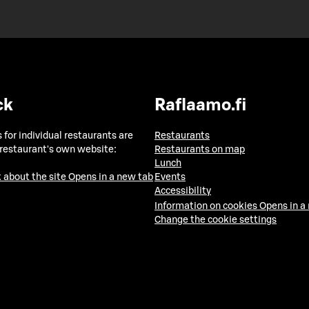
ck
Raflaamo.fi
 for individual restaurants are
Restaurants
 restaurant's own website:
Restaurants on map
Lunch
 about the site
Opens in a new tab
Events
Accessibility
Information on cookies
Opens in a
Change the cookie settings