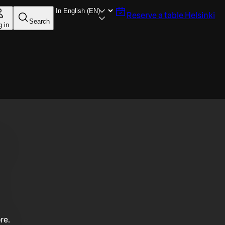
Reserve a table
Helsinki
Search
g in
re.