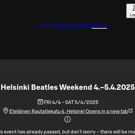
Lo
Front page
Restaurants
Events
Helsinki Beatles Weekend 4.–5.4.2025
FRI 4/4 - SAT 5/4/2025
Eteläinen Rautatiekatu 4, Helsinki
Opens in a new tab
is event has already passed, but don't worry – there will be mo