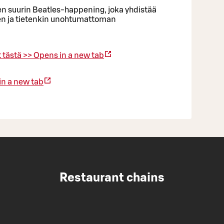
suurin Beatles-happening, joka yhdistää
en ja tietenkin unohtumattoman
 tästä >>
Opens in a new tab
in a new tab
Restaurant chains