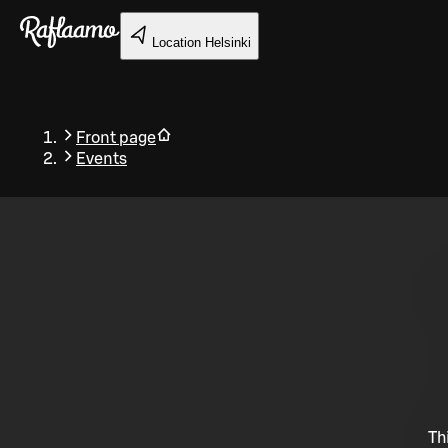
Skip to main content
Location
Helsinki
Front page
Events
Back
Th