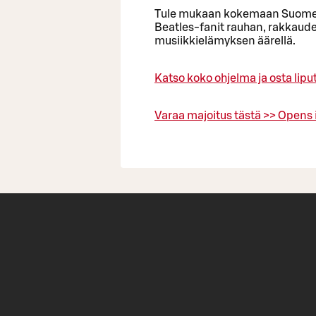
Tule mukaan kokemaan Suomen 
Beatles-fanit rauhan, rakkaud
musiikkielämyksen äärellä.
Katso koko ohjelma ja osta liput
Varaa majoitus tästä >>
Opens 