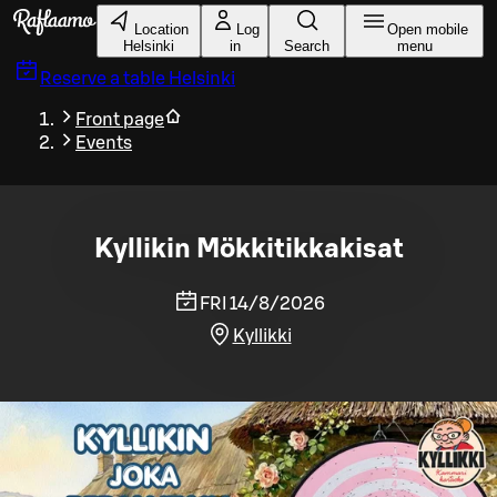
Skip to main content
Location
Log
Open mobile
Helsinki
in
Search
menu
Reserve a table
Helsinki
Front page
Events
Kyllikin Mökkitikkakisat
FRI 14/8/2026
Kyllikki