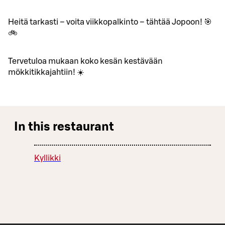
Heitä tarkasti – voita viikkopalkinto – tähtää Jopoon! 🎯
🚲
Tervetuloa mukaan koko kesän kestävään
mökkitikkajahtiin! ☀️
In this restaurant
Kyllikki