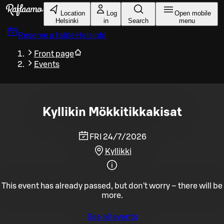
Skip to main content
Location
Log
Open mobile
Helsinki
in
Search
menu
Reserve a table
Helsinki
Front page
Events
Kyllikin Mökkitikkakisat
FRI 24/7/2026
Kyllikki
This event has already passed, but don't worry – there will be
more.
See all events