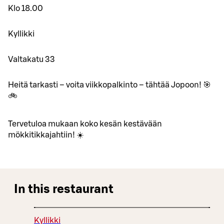
Klo 18.00
Kyllikki
Valtakatu 33
Heitä tarkasti – voita viikkopalkinto – tähtää Jopoon! 🎯
🚲
Tervetuloa mukaan koko kesän kestävään
mökkitikkajahtiin! ☀️
In this restaurant
Kyllikki