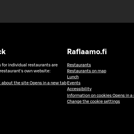
ck
Raflaamo.fi
 for individual restaurants are
Restaurants
 restaurant's own website:
Restaurants on map
Lunch
 about the site
Opens in a new tab
Events
Accessibility
Information on cookies
Opens in a
Change the cookie settings