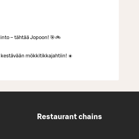
lkinto – tähtää Jopoon! 🎯🚲
kestävään mökkitikkajahtiin! ☀️
Restaurant chains