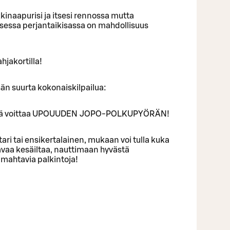
inaapurisi ja itsesi rennossa mutta
aisessa perjantaikisassa on mahdollisuus
hjakortilla!
sän suurta kokonaiskilpailua:
täjä voittaa UPOUUDEN JOPO-POLKUPYÖRÄN!
ri tai ensikertalainen, mukaan voi tulla kuka
vaa kesäiltaa, nauttimaan hyvästä
mahtavia palkintoja!