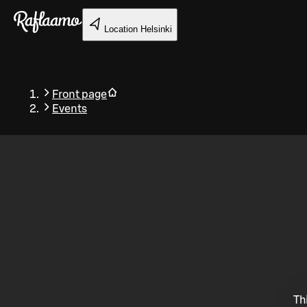
Skip to main content
Location
Helsinki
Front page
Events
Back
Th