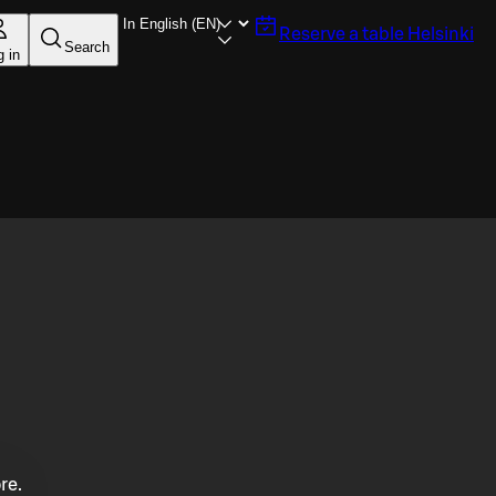
Reserve a table
Helsinki
Search
g in
re.