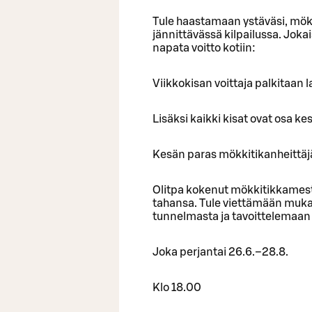
Tule haastamaan ystäväsi, mökk
jännittävässä kilpailussa. Jok
napata voitto kotiin:
Viikkokisan voittaja palkitaan la
Lisäksi kaikki kisat ovat osa ke
Kesän paras mökkitikanheit
Olitpa kokenut mökkitikkamesta
tahansa. Tule viettämään muka
tunnelmasta ja tavoittelemaan 
Joka perjantai 26.6.–28.8.
Klo 18.00