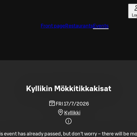
Lo
Front page
Restaurants
Events
Kyllikin Mökkitikkakisat
FRI 17/7/2026
Kyllikki
is event has already passed, but don't worry – there will be mo