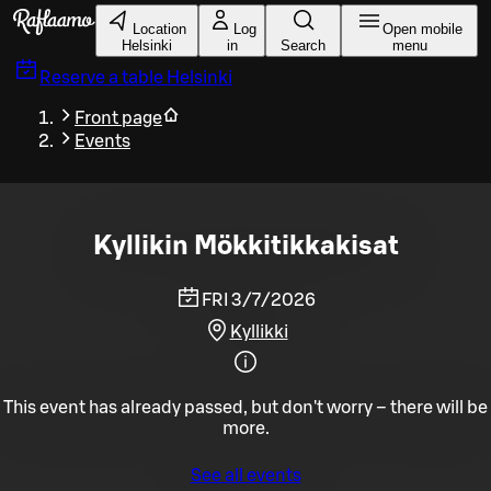
Skip to main content
Location
Log
Open mobile
Helsinki
in
Search
menu
Reserve a table
Helsinki
Front page
Events
Kyllikin Mökkitikkakisat
FRI 3/7/2026
Kyllikki
This event has already passed, but don't worry – there will be
more.
See all events