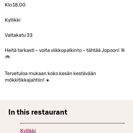
Klo 18.00
Kyllikki
Valtakatu 33
Heitä tarkasti – voita viikkopalkinto – tähtää Jopoon! 🎯
🚲
Tervetuloa mukaan koko kesän kestävään
mökkitikkajahtiin! ☀️
In this restaurant
Kyllikki