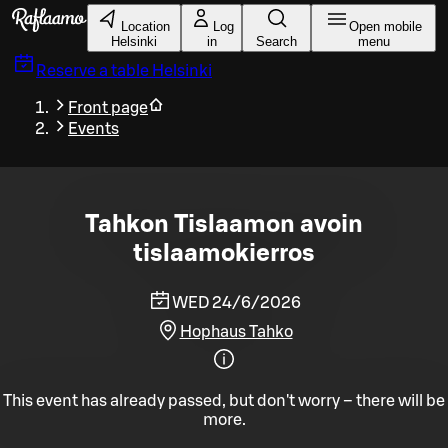
Skip to main content
Location
Log
Open mobile
Helsinki
in
Search
menu
Reserve a table
Helsinki
Front page
Events
Tahkon Tislaamon avoin
tislaamokierros
WED 24/6/2026
Hophaus Tahko
This event has already passed, but don't worry – there will be
more.