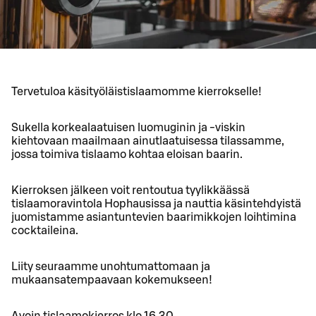
Tervetuloa käsityöläistislaamomme kierrokselle!
Sukella korkealaatuisen luomuginin ja -viskin
kiehtovaan maailmaan ainutlaatuisessa tilassamme,
jossa toimiva tislaamo kohtaa eloisan baarin.
Kierroksen jälkeen voit rentoutua tyylikkäässä
tislaamoravintola Hophausissa ja nauttia käsintehdyistä
juomistamme asiantuntevien baarimikkojen loihtimina
cocktaileina.
Liity seuraamme unohtumattomaan ja
mukaansatempaavaan kokemukseen!
Avoin tislaamokierros klo 16.30.