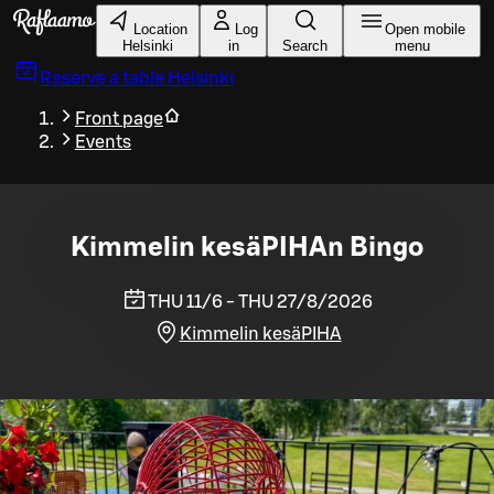
Skip to main content
Location
Log
Open mobile
Helsinki
in
Search
menu
Reserve a table
Helsinki
Front page
Events
Kimmelin kesäPIHAn Bingo
THU 11/6 - THU 27/8/2026
Kimmelin kesäPIHA