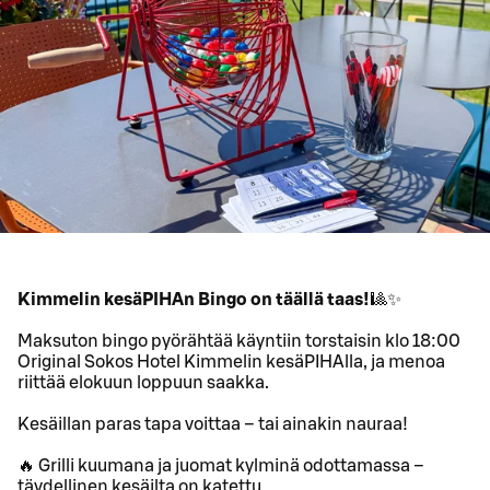
Kimmelin kesäPIHAn Bingo on täällä taas!
🎱✨
Maksuton bingo pyörähtää käyntiin torstaisin klo 18:00
Original Sokos Hotel Kimmelin kesäPIHAlla, ja menoa
riittää elokuun loppuun saakka.
Kesäillan paras tapa voittaa – tai ainakin nauraa!
🔥 Grilli kuumana ja juomat kylminä odottamassa –
täydellinen kesäilta on katettu.