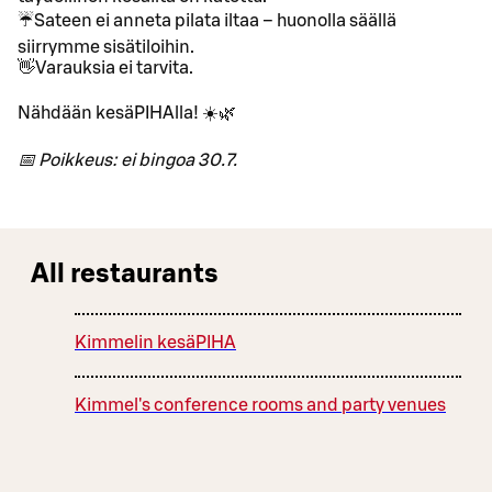
☔Sateen ei anneta pilata iltaa – huonolla säällä
siirrymme sisätiloihin.
👋Varauksia ei tarvita.
Nähdään kesäPIHAlla! ☀️🌿
📅 Poikkeus: ei bingoa 30.7.
All restaurants
Kimmelin kesäPIHA
Kimmel's conference rooms and party venues