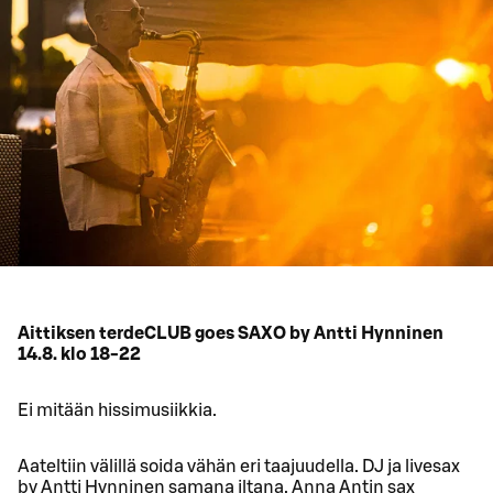
Aittiksen terdeCLUB goes SAXO by Antti Hynninen
14.8. klo 18-22
Ei mitään hissimusiikkia.
Aateltiin välillä soida vähän eri taajuudella. DJ ja livesax
by Antti Hynninen samana iltana. Anna Antin sax