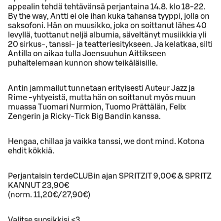
appealin tehdä tehtävänsä perjantaina 14.8. klo 18-22.
By the way, Antti ei ole ihan kuka tahansa tyyppi, jolla on
saksofoni. Hän on muusikko, joka on soittanut lähes 40
levyllä, tuottanut neljä albumia, säveltänyt musiikkia yli
20 sirkus-, tanssi- ja teatteriesitykseen. Ja kelatkaa, silti
Antilla on aikaa tulla Joensuuhun Aittikseen
puhaltelemaan kunnon show teikäläisille.
Antin jammailut tunnetaan erityisesti Auteur Jazz ja
Rime -yhtyeistä, mutta hän on soittanut myös muun
muassa Tuomari Nurmion, Tuomo Prättälän, Felix
Zengerin ja Ricky-Tick Big Bandin kanssa.
Hengaa, chillaa ja vaikka tanssi, we dont mind. Kotona
ehdit kökkiä.
Perjantaisin terdeCLUBin ajan SPRITZIT 9,00€ & SPRITZ
KANNUT 23,90€
(norm. 11,20€/27,90€)
Valitse suosikkisi <3