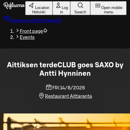
Skip to main content
Location
Log
Open mobile
Helsinki
in
Search
menu
Reserve a table
Helsinki
Front page
Events
Aittiksen terdeCLUB goes SAXO by
Antti Hynninen
FRI 14/8/2026
Restaurant Aittaranta