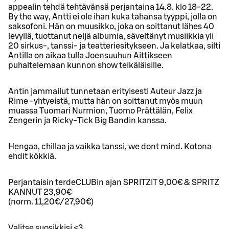
appealin tehdä tehtävänsä perjantaina 14.8. klo 18-22.
By the way, Antti ei ole ihan kuka tahansa tyyppi, jolla on
saksofoni. Hän on muusikko, joka on soittanut lähes 40
levyllä, tuottanut neljä albumia, säveltänyt musiikkia yli
20 sirkus-, tanssi- ja teatteriesitykseen. Ja kelatkaa, silti
Antilla on aikaa tulla Joensuuhun Aittikseen
puhaltelemaan kunnon show teikäläisille.
Antin jammailut tunnetaan erityisesti Auteur Jazz ja
Rime -yhtyeistä, mutta hän on soittanut myös muun
muassa Tuomari Nurmion, Tuomo Prättälän, Felix
Zengerin ja Ricky-Tick Big Bandin kanssa.
Hengaa, chillaa ja vaikka tanssi, we dont mind. Kotona
ehdit kökkiä.
Perjantaisin terdeCLUBin ajan SPRITZIT 9,00€ & SPRITZ
KANNUT 23,90€
(norm. 11,20€/27,90€)
Valitse suosikkisi <3