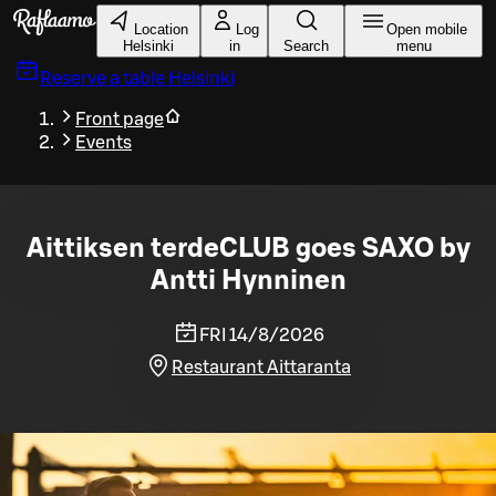
Skip to main content
Location
Log
Open mobile
Helsinki
in
Search
menu
Reserve a table
Helsinki
Front page
Events
Aittiksen terdeCLUB goes SAXO by
Antti Hynninen
FRI 14/8/2026
Restaurant Aittaranta