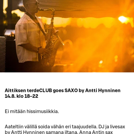
Aittiksen terdeCLUB goes SAXO by Antti Hynninen
14.8. klo 18-22
Ei mitään hissimusiikkia.
Aateltiin välillä soida vähän eri taajuudella. DJ ja livesax
by Antti Hynninen samana iltana. Anna Antin sax