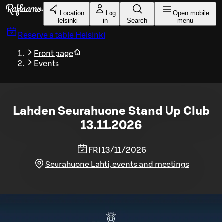
Skip to main content
Location
Log
Open mobile
Helsinki
in
Search
menu
Reserve a table
Helsinki
Front page
Events
Lahden Seurahuone Stand Up Club
13.11.2026
FRI 13/11/2026
Seurahuone Lahti, events and meetings