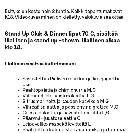
Esityksien kesto noin 2 tuntia. Kaikki tapahtumat ovat
K18. Videokuvaaminen on kielletty, valokuvia saa ottaa.
Stand Up Club & Dinner liput 70 €, sisältää
illallisen ja stand up -shown. Illallinen alkaa
klo 18.
Illallinen sisältää buffetmenun:
Savustettua Pielisen muikkua ja limejogurttia
L,G
Paahtopaistia ja chimichurria M,G
Välimerellistä juustosalaattia L,G
Sitrusmarinoituja kauden kasviksia M,G
Vihreää salaattia ja passionvinaigrettea M,G
Caesar salaattia ja savustettua lohta L,G
Päärynä- juustosalaattia G
Leipävalikoima sekä levitteitä L
Paahdettua kotimaista kananpoikaa ja tummaa