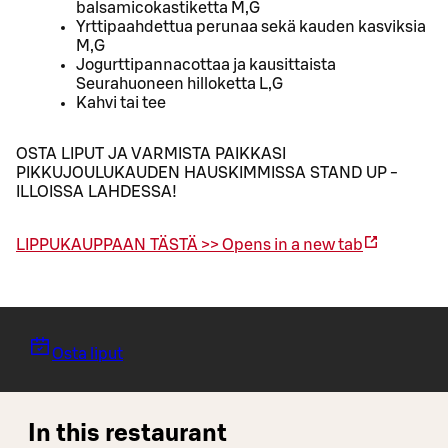
balsamicokastiketta M,G
Yrttipaahdettua perunaa sekä kauden kasviksia
M,G
Jogurttipannacottaa ja kausittaista
Seurahuoneen hilloketta L,G
Kahvi tai tee
OSTA LIPUT JA VARMISTA PAIKKASI
PIKKUJOULUKAUDEN HAUSKIMMISSA STAND UP -
ILLOISSA LAHDESSA!
LIPPUKAUPPAAN TÄSTÄ >>
Opens in a new tab
Osta liput
In this restaurant