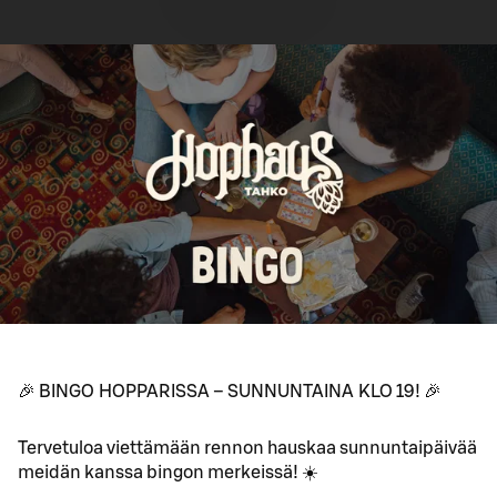
🎉 BINGO HOPPARISSA – SUNNUNTAINA KLO 19! 🎉
Tervetuloa viettämään rennon hauskaa sunnuntaipäivää
meidän kanssa bingon merkeissä! ☀️