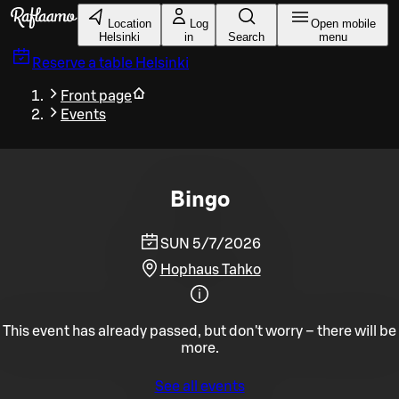
Skip to main content
Location
Log
Open mobile
Helsinki
in
Search
menu
Reserve a table
Helsinki
Front page
Events
Bingo
SUN 5/7/2026
Hophaus Tahko
This event has already passed, but don't worry – there will be
more.
See all events