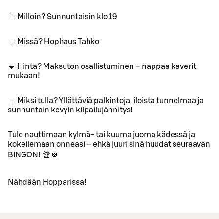
🔸 Milloin? Sunnuntaisin klo 19
🔸 Missä? Hophaus Tahko
🔸 Hinta? Maksuton osallistuminen – nappaa kaverit
mukaan!
🔸 Miksi tulla? Yllättäviä palkintoja, iloista tunnelmaa ja
sunnuntain kevyin kilpailujännitys!
Tule nauttimaan kylmä- tai kuuma juoma kädessä ja
kokeilemaan onneasi – ehkä juuri sinä huudat seuraavan
BINGON! 🏆🍀
Nähdään Hopparissa!