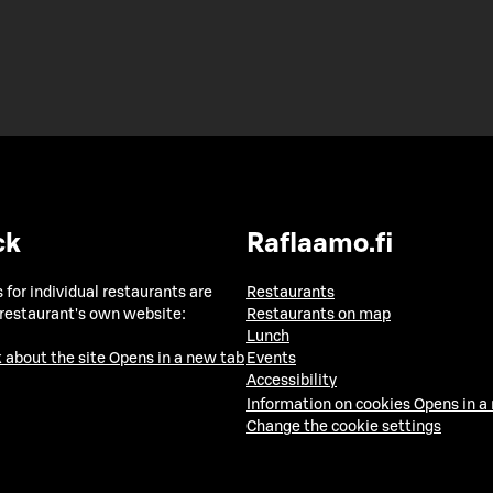
ck
Raflaamo.fi
 for individual restaurants are
Restaurants
 restaurant's own website:
Restaurants on map
Lunch
 about the site
Opens in a new tab
Events
Accessibility
Information on cookies
Opens in a
Change the cookie settings