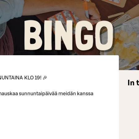
UNTAINA KLO 19! 🎉
In 
 hauskaa sunnuntaipäivää meidän kanssa