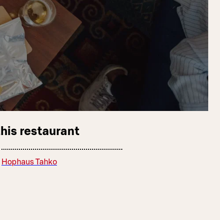
this restaurant
Hophaus Tahko