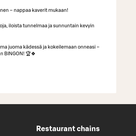
inen – nappaa kaverit mukaan!
ntoja, iloista tunnelmaa ja sunnuntain kevyin
uma juoma kädessä ja kokeilemaan onneasi –
van BINGON! 🏆🍀
Restaurant chains