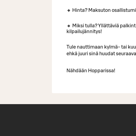
🔸 Hinta? Maksuton osallistum
🔸 Miksi tulla? Yllättäviä palki
kilpailujännitys!
Tule nauttimaan kylmä- tai ku
ehkä juuri sinä huudat seuraa
Nähdään Hopparissa!