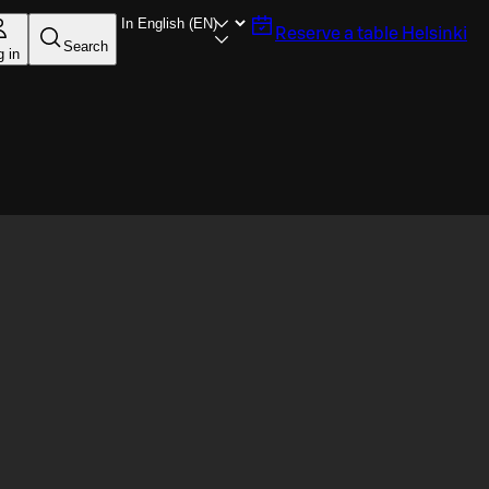
Reserve a table
Helsinki
Search
g in