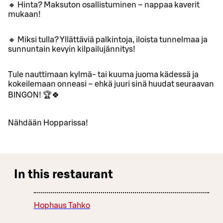
🔸 Hinta? Maksuton osallistuminen – nappaa kaverit
mukaan!
🔸 Miksi tulla? Yllättäviä palkintoja, iloista tunnelmaa ja
sunnuntain kevyin kilpailujännitys!
Tule nauttimaan kylmä- tai kuuma juoma kädessä ja
kokeilemaan onneasi – ehkä juuri sinä huudat seuraavan
BINGON! 🏆🍀
Nähdään Hopparissa!
In this restaurant
Hophaus Tahko