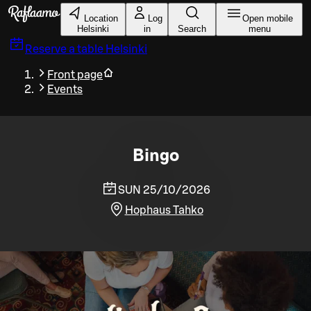
Skip to main content
Location
Log
Open mobile
Helsinki
in
Search
menu
Reserve a table
Helsinki
Front page
Events
Bingo
SUN 25/10/2026
Hophaus Tahko