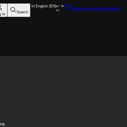
Reserve a table
Helsinki
Search
g in
re.