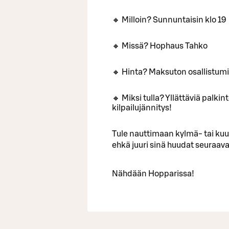
🔸 Milloin? Sunnuntaisin klo 19
🔸 Missä? Hophaus Tahko
🔸 Hinta? Maksuton osallistum
🔸 Miksi tulla? Yllättäviä palki
kilpailujännitys!
Tule nauttimaan kylmä- tai ku
ehkä juuri sinä huudat seuraa
Nähdään Hopparissa!