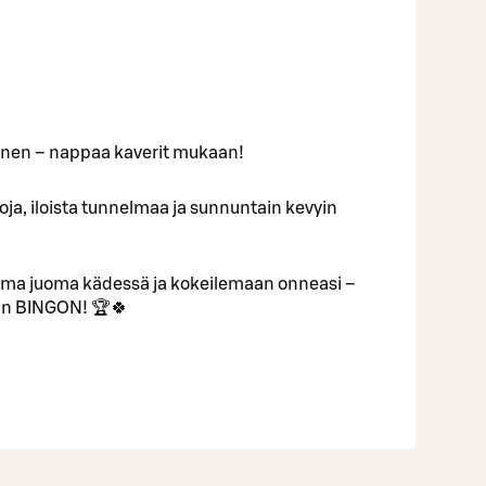
inen – nappaa kaverit mukaan!
ntoja, iloista tunnelmaa ja sunnuntain kevyin
uma juoma kädessä ja kokeilemaan onneasi –
van BINGON! 🏆🍀