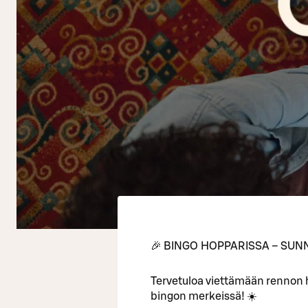
🎉 BINGO HOPPARISSA – SUNN
Tervetuloa viettämään rennon
bingon merkeissä! ☀️