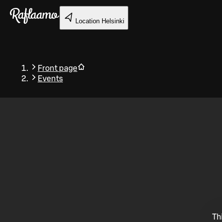
Skip to main content
Location
Helsinki
Front page
Events
Back
Th