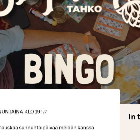
UNTAINA KLO 19! 🎉
In 
 hauskaa sunnuntaipäivää meidän kanssa