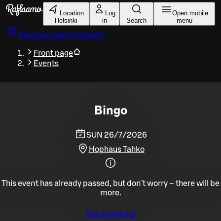
Skip to main content
Location
Log
Open mobile
Helsinki
in
Search
menu
Reserve a table
Helsinki
Front page
Events
Bingo
SUN 26/7/2026
Hophaus Tahko
This event has already passed, but don't worry – there will be
more.
See all events