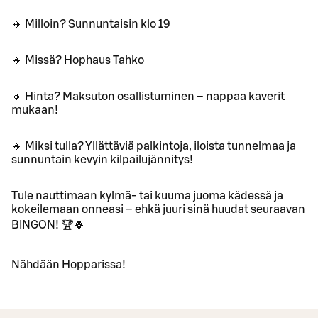
🔸 Milloin? Sunnuntaisin klo 19
🔸 Missä? Hophaus Tahko
🔸 Hinta? Maksuton osallistuminen – nappaa kaverit
mukaan!
🔸 Miksi tulla? Yllättäviä palkintoja, iloista tunnelmaa ja
sunnuntain kevyin kilpailujännitys!
Tule nauttimaan kylmä- tai kuuma juoma kädessä ja
kokeilemaan onneasi – ehkä juuri sinä huudat seuraavan
BINGON! 🏆🍀
Nähdään Hopparissa!