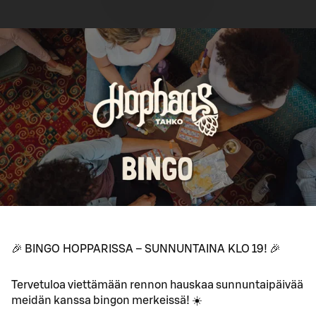
🎉 BINGO HOPPARISSA – SUNNUNTAINA KLO 19! 🎉
Tervetuloa viettämään rennon hauskaa sunnuntaipäivää
meidän kanssa bingon merkeissä! ☀️