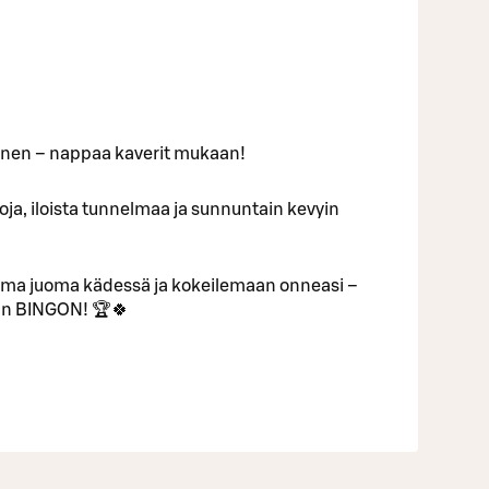
inen – nappaa kaverit mukaan!
ntoja, iloista tunnelmaa ja sunnuntain kevyin
uma juoma kädessä ja kokeilemaan onneasi –
van BINGON! 🏆🍀