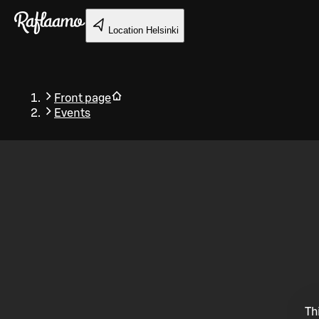
Skip to main content
Location
Helsinki
Front page
Events
Back
Th