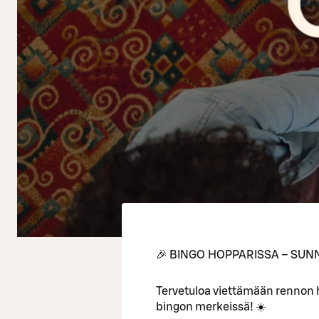
🎉 BINGO HOPPARISSA – SUNN
Tervetuloa viettämään rennon
bingon merkeissä! ☀️