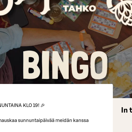
UNTAINA KLO 19! 🎉
In 
 hauskaa sunnuntaipäivää meidän kanssa