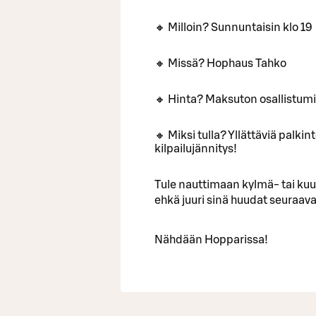
🔸 Milloin? Sunnuntaisin klo 19
🔸 Missä? Hophaus Tahko
🔸 Hinta? Maksuton osallistum
🔸 Miksi tulla? Yllättäviä palki
kilpailujännitys!
Tule nauttimaan kylmä- tai ku
ehkä juuri sinä huudat seuraa
Nähdään Hopparissa!