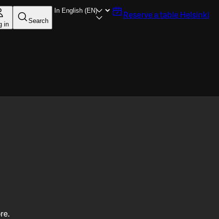
Reserve a table
Helsinki
Search
g in
re.