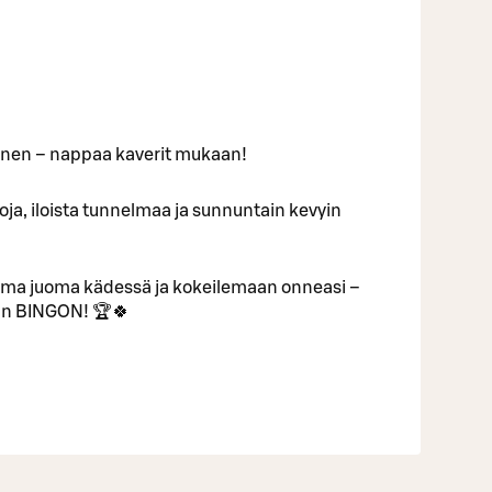
inen – nappaa kaverit mukaan!
ntoja, iloista tunnelmaa ja sunnuntain kevyin
uma juoma kädessä ja kokeilemaan onneasi –
van BINGON! 🏆🍀