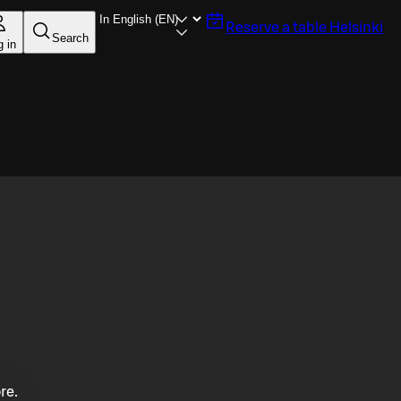
Reserve a table
Helsinki
Search
g in
re.