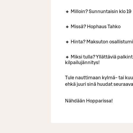
🔸 Milloin? Sunnuntaisin klo 19
🔸 Missä? Hophaus Tahko
🔸 Hinta? Maksuton osallistum
🔸 Miksi tulla? Yllättäviä palki
kilpailujännitys!
Tule nauttimaan kylmä- tai ku
ehkä juuri sinä huudat seuraa
Nähdään Hopparissa!