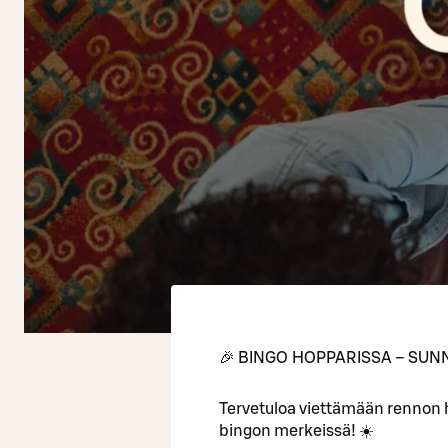
🎉 BINGO HOPPARISSA – SUNN
Tervetuloa viettämään rennon
bingon merkeissä! ☀️