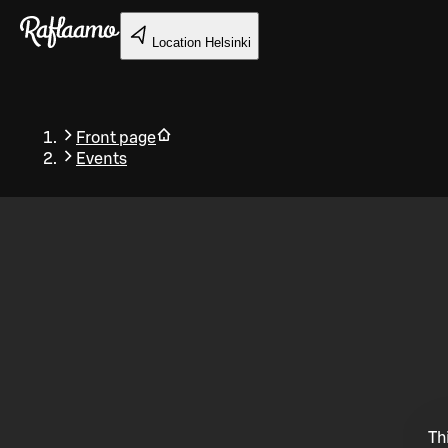
Skip to main content
Location
Helsinki
Front page
Events
Back
Th