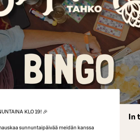
UNTAINA KLO 19! 🎉
In 
 hauskaa sunnuntaipäivää meidän kanssa