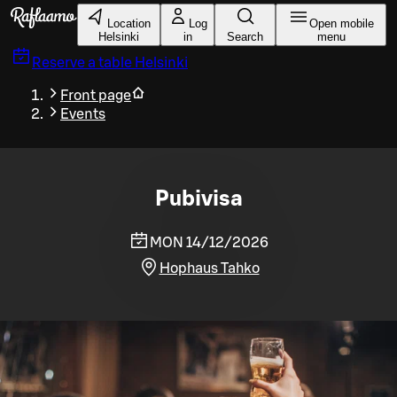
Skip to main content
Location
Log
Open mobile
Helsinki
in
Search
menu
Reserve a table
Helsinki
Front page
Events
Pubivisa
MON 14/12/2026
Hophaus Tahko