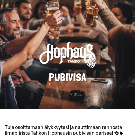
Tule osoittamaan älykkyytesi ja nauttimaan rennosta
ilmapiiristä Tahkon Hophausin pubivisan parissa! 🍻🧠