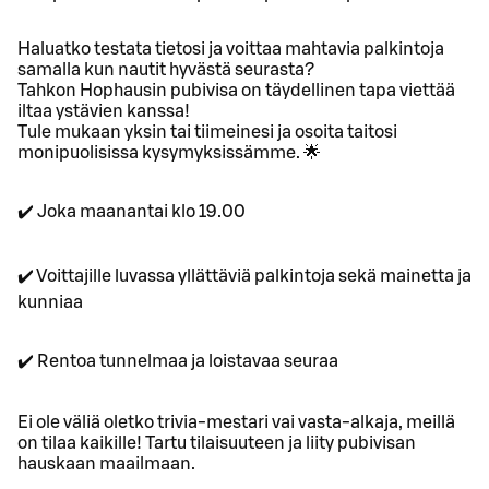
Haluatko testata tietosi ja voittaa mahtavia palkintoja
samalla kun nautit hyvästä seurasta?
Tahkon Hophausin pubivisa on täydellinen tapa viettää
iltaa ystävien kanssa!
Tule mukaan yksin tai tiimeinesi ja osoita taitosi
monipuolisissa kysymyksissämme. 🌟
✔️ Joka maanantai klo 19.00
✔️ Voittajille luvassa yllättäviä palkintoja sekä mainetta ja
kunniaa
✔️ Rentoa tunnelmaa ja loistavaa seuraa
Ei ole väliä oletko trivia-mestari vai vasta-alkaja, meillä
on tilaa kaikille! Tartu tilaisuuteen ja liity pubivisan
hauskaan maailmaan.