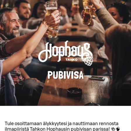
Tule osoittamaan älykkyytesi ja nauttimaan rennosta
ilmapiiristä Tahkon Hophausin pubivisan parissa! 🍻🧠