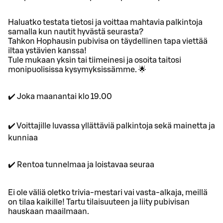
Haluatko testata tietosi ja voittaa mahtavia palkintoja
samalla kun nautit hyvästä seurasta?
Tahkon Hophausin pubivisa on täydellinen tapa viettää
iltaa ystävien kanssa!
Tule mukaan yksin tai tiimeinesi ja osoita taitosi
monipuolisissa kysymyksissämme. 🌟
✔️ Joka maanantai klo 19.00
✔️ Voittajille luvassa yllättäviä palkintoja sekä mainetta ja
kunniaa
✔️ Rentoa tunnelmaa ja loistavaa seuraa
Ei ole väliä oletko trivia-mestari vai vasta-alkaja, meillä
on tilaa kaikille! Tartu tilaisuuteen ja liity pubivisan
hauskaan maailmaan.