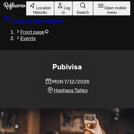
Skip to main content
Location
Log
Open mobile
Helsinki
in
Search
menu
Reserve a table
Helsinki
Front page
Events
Pubivisa
MON 7/12/2026
Hophaus Tahko