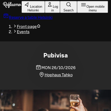
Skip to main content
Location
Log
Open mobile
Helsinki
in
Search
menu
Reserve a table
Helsinki
Front page
Events
Pubivisa
MON 26/10/2026
Hophaus Tahko