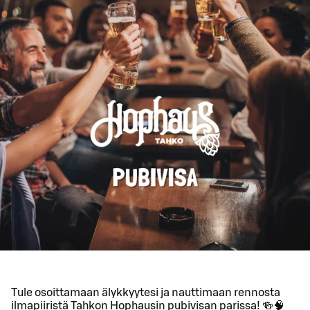
Tule osoittamaan älykkyytesi ja nauttimaan rennosta
ilmapiiristä Tahkon Hophausin pubivisan parissa! 🍻🧠