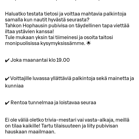
Haluatko testata tietosi ja voittaa mahtavia palkintoja
samalla kun nautit hyvästä seurasta?
Tahkon Hophausin pubivisa on täydellinen tapa viettää
iltaa ystävien kanssa!
Tule mukaan yksin tai tiimeinesi ja osoita taitosi
monipuolisissa kysymyksissämme. 🌟
✔️ Joka maanantai klo 19.00
✔️ Voittajille luvassa yllättäviä palkintoja sekä mainetta ja
kunniaa
✔️ Rentoa tunnelmaa ja loistavaa seuraa
Ei ole väliä oletko trivia-mestari vai vasta-alkaja, meillä
on tilaa kaikille! Tartu tilaisuuteen ja liity pubivisan
hauskaan maailmaan.