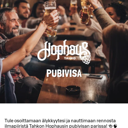
Tule osoittamaan älykkyytesi ja nauttimaan rennosta
ilmapiiristä Tahkon Hophausin pubivisan parissa! 🍻🧠