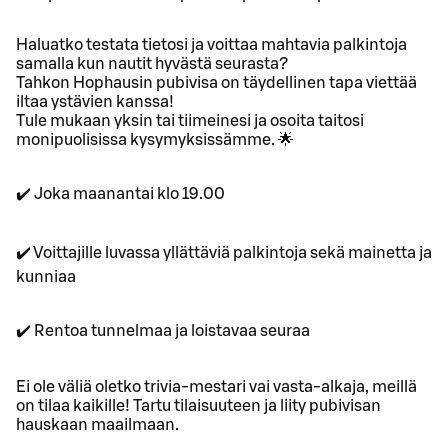
Haluatko testata tietosi ja voittaa mahtavia palkintoja
samalla kun nautit hyvästä seurasta?
Tahkon Hophausin pubivisa on täydellinen tapa viettää
iltaa ystävien kanssa!
Tule mukaan yksin tai tiimeinesi ja osoita taitosi
monipuolisissa kysymyksissämme. 🌟
✔️ Joka maanantai klo 19.00
✔️ Voittajille luvassa yllättäviä palkintoja sekä mainetta ja
kunniaa
✔️ Rentoa tunnelmaa ja loistavaa seuraa
Ei ole väliä oletko trivia-mestari vai vasta-alkaja, meillä
on tilaa kaikille! Tartu tilaisuuteen ja liity pubivisan
hauskaan maailmaan.