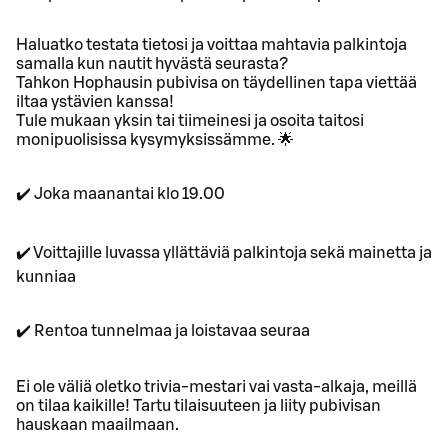
Haluatko testata tietosi ja voittaa mahtavia palkintoja
samalla kun nautit hyvästä seurasta?
Tahkon Hophausin pubivisa on täydellinen tapa viettää
iltaa ystävien kanssa!
Tule mukaan yksin tai tiimeinesi ja osoita taitosi
monipuolisissa kysymyksissämme. 🌟
✔️ Joka maanantai klo 19.00
✔️ Voittajille luvassa yllättäviä palkintoja sekä mainetta ja
kunniaa
✔️ Rentoa tunnelmaa ja loistavaa seuraa
Ei ole väliä oletko trivia-mestari vai vasta-alkaja, meillä
on tilaa kaikille! Tartu tilaisuuteen ja liity pubivisan
hauskaan maailmaan.