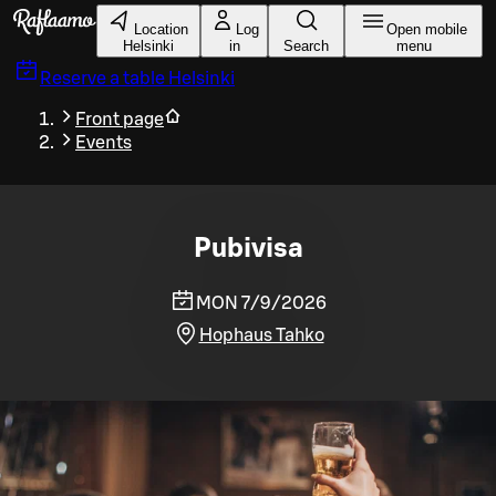
Skip to main content
Location
Log
Open mobile
Helsinki
in
Search
menu
Reserve a table
Helsinki
Front page
Events
Pubivisa
MON 7/9/2026
Hophaus Tahko