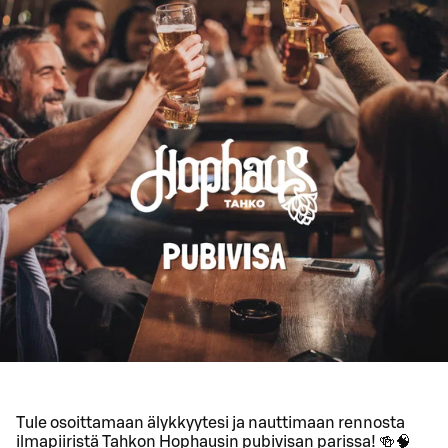
Tule osoittamaan älykkyytesi ja nauttimaan rennosta
ilmapiiristä Tahkon Hophausin pubivisan parissa! 🍻🧠