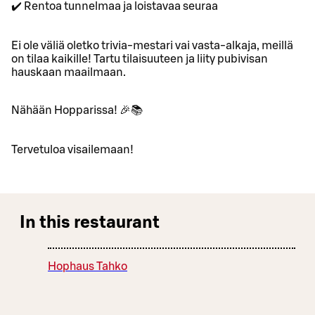
✔️ Rentoa tunnelmaa ja loistavaa seuraa
Ei ole väliä oletko trivia-mestari vai vasta-alkaja, meillä
on tilaa kaikille! Tartu tilaisuuteen ja liity pubivisan
hauskaan maailmaan.
Nähään Hopparissa! 🎉📚
Tervetuloa visailemaan!
In this restaurant
Hophaus Tahko