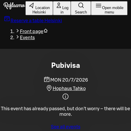
Skip to main content
Location
Log
Open mobile
Helsinki
in
Search
menu
Reserve a table
Helsinki
Front page
Events
Pubivisa
MON 20/7/2026
Hophaus Tahko
This event has already passed, but don't worry – there will be
more.
See all events