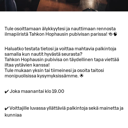
Tule osoittamaan älykkyytesi ja nauttimaan rennosta
ilmapiiristä Tahkon Hophausin pubivisan parissa! 🍻🧠
Haluatko testata tietosi ja voittaa mahtavia palkintoja
samalla kun nautit hyvästä seurasta?
Tahkon Hophausin pubivisa on täydellinen tapa viettää
iltaa ystävien kanssa!
Tule mukaan yksin tai tiimeinesi ja osoita taitosi
monipuolisissa kysymyksissämme. 🌟
✔️ Joka maanantai klo 19.00
✔️ Voittajille luvassa yllättäviä palkintoja sekä mainetta ja
kunniaa