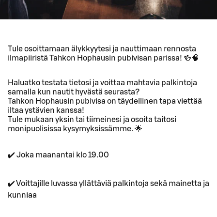
Tule osoittamaan älykkyytesi ja nauttimaan rennosta
ilmapiiristä Tahkon Hophausin pubivisan parissa! 🍻🧠
Haluatko testata tietosi ja voittaa mahtavia palkintoja
samalla kun nautit hyvästä seurasta?
Tahkon Hophausin pubivisa on täydellinen tapa viettää
iltaa ystävien kanssa!
Tule mukaan yksin tai tiimeinesi ja osoita taitosi
monipuolisissa kysymyksissämme. 🌟
✔️ Joka maanantai klo 19.00
✔️ Voittajille luvassa yllättäviä palkintoja sekä mainetta ja
kunniaa