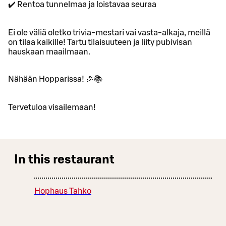
✔️ Rentoa tunnelmaa ja loistavaa seuraa
Ei ole väliä oletko trivia-mestari vai vasta-alkaja, meillä
on tilaa kaikille! Tartu tilaisuuteen ja liity pubivisan
hauskaan maailmaan.
Nähään Hopparissa! 🎉📚
Tervetuloa visailemaan!
In this restaurant
Hophaus Tahko