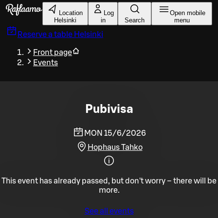
Skip to main content
Location
Log
Open mobile
Helsinki
in
Search
menu
Reserve a table
Helsinki
Front page
Events
Pubivisa
MON 15/6/2026
Hophaus Tahko
This event has already passed, but don't worry – there will be
more.
See all events