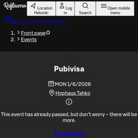
Skip to main content
Location
Log
Open mobile
Helsinki
in
Search
menu
Reserve a table
Helsinki
Front page
Events
Pubivisa
MON 1/6/2026
Hophaus Tahko
This event has already passed, but don't worry – there will be
more.
See all events