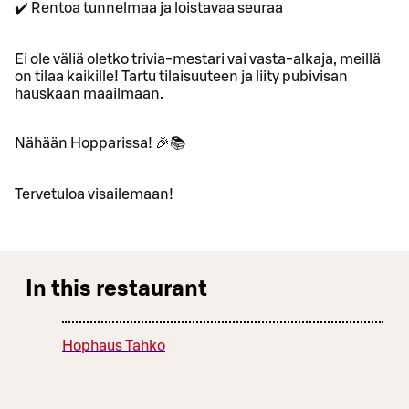
✔️ Rentoa tunnelmaa ja loistavaa seuraa
Ei ole väliä oletko trivia-mestari vai vasta-alkaja, meillä
on tilaa kaikille! Tartu tilaisuuteen ja liity pubivisan
hauskaan maailmaan.
Nähään Hopparissa! 🎉📚
Tervetuloa visailemaan!
In this restaurant
Hophaus Tahko