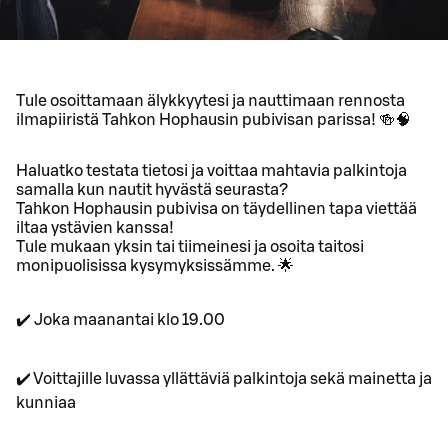
Tule osoittamaan älykkyytesi ja nauttimaan rennosta
ilmapiiristä Tahkon Hophausin pubivisan parissa! 🍻🧠
Haluatko testata tietosi ja voittaa mahtavia palkintoja
samalla kun nautit hyvästä seurasta?
Tahkon Hophausin pubivisa on täydellinen tapa viettää
iltaa ystävien kanssa!
Tule mukaan yksin tai tiimeinesi ja osoita taitosi
monipuolisissa kysymyksissämme. 🌟
✔️ Joka maanantai klo 19.00
✔️ Voittajille luvassa yllättäviä palkintoja sekä mainetta ja
kunniaa