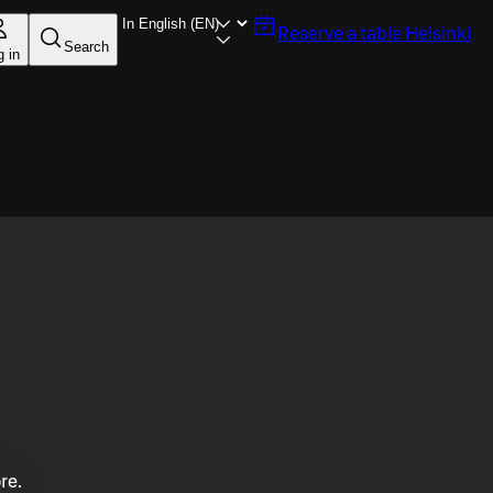
Reserve a table
Helsinki
Search
g in
re.