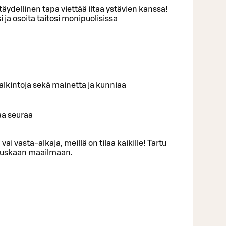
äydellinen tapa viettää iltaa ystävien kanssa!
 ja osoita taitosi monipuolisissa
ä palkintoja sekä mainetta ja kunniaa
aa seuraa
 vai vasta-alkaja, meillä on tilaa kaikille! Tartu
 hauskaan maailmaan.