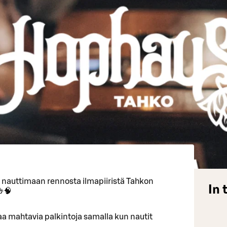
a nauttimaan rennosta ilmapiiristä Tahkon
In 
🍻🧠
ttaa mahtavia palkintoja samalla kun nautit