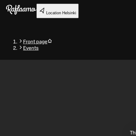
Skip to main content
Location
Helsinki
Front page
Events
Back
Th