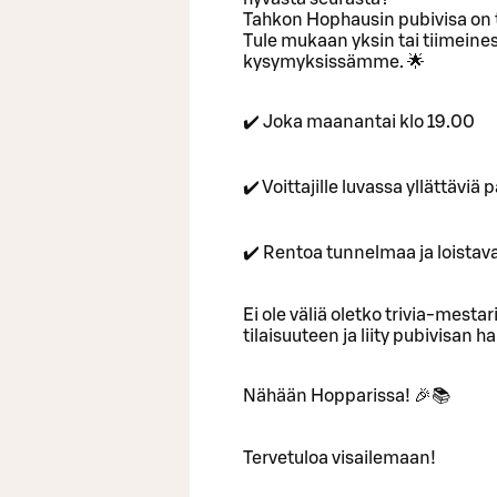
Tahkon Hophausin pubivisa on t
Tule mukaan yksin tai tiimeinesi
kysymyksissämme. 🌟
✔️ Joka maanantai klo 19.00
✔️ Voittajille luvassa yllättävi
✔️ Rentoa tunnelmaa ja loistav
Ei ole väliä oletko trivia-mestari
tilaisuuteen ja liity pubivisan
Nähään Hopparissa! 🎉📚
Tervetuloa visailemaan!