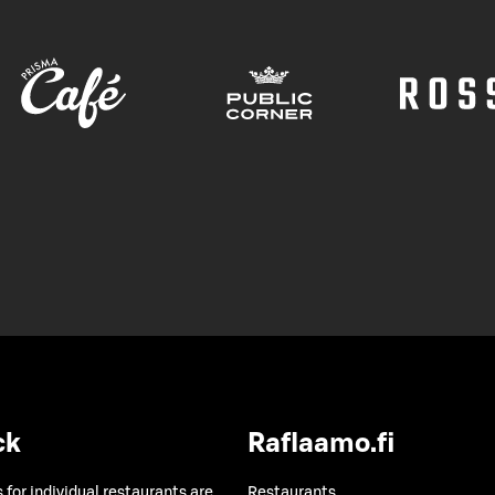
ck
Raflaamo.fi
 for individual restaurants are
Restaurants