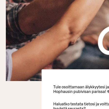
Tule osoittamaan älykkyytesi j
Hophausin pubivisan parissa! 
Haluatko testata tietosi ja voi
hyvästä seurasta?