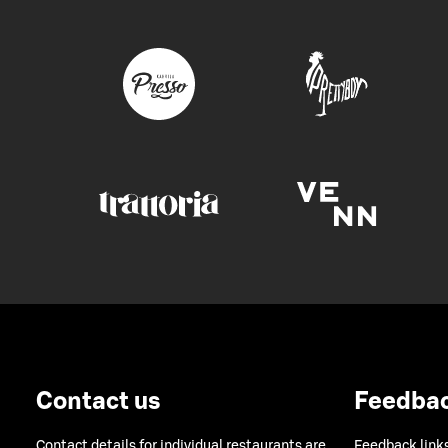
Contact us
Feedba
Contact details for individual restaurants are
Feedback links