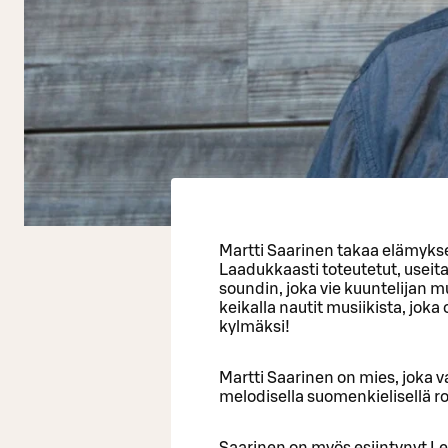
Martti Saarinen takaa elämyks
Laadukkaasti toteutetut, useita
soundin, joka vie kuuntelijan
keikalla nautit musiikista, joka 
kylmäksi!
Martti Saarinen on mies, joka 
melodisella suomenkielisellä r
Saarinen on myös esiintynyt Lea