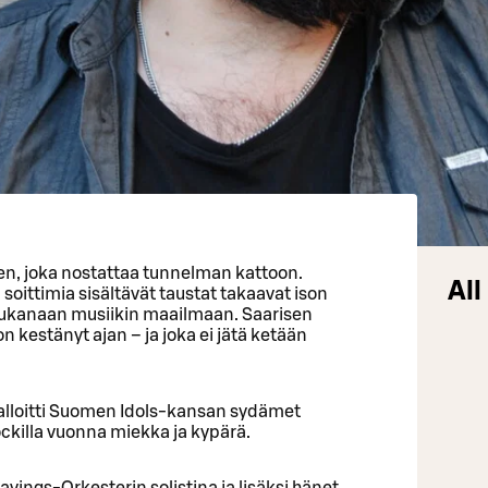
en, joka nostattaa tunnelman kattoon.
All
 soittimia sisältävät taustat takaavat ison
 mukanaan musiikin maailmaan. Saarisen
on kestänyt ajan – ja joka ei jätä ketään
valloitti Suomen Idols-kansan sydämet
ockilla vuonna miekka ja kypärä.
vings-Orkesterin solistina ja lisäksi hänet