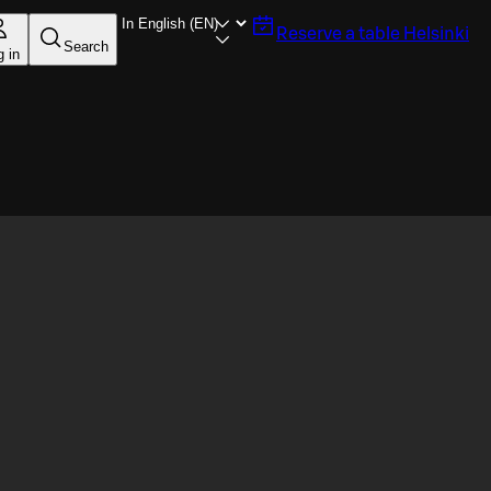
Reserve a table
Helsinki
Search
g in