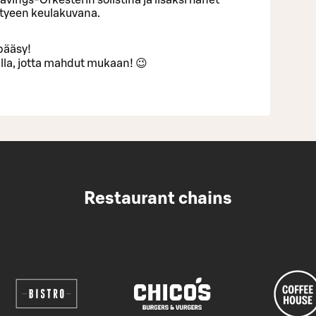
tyeen keulakuvana.
pääsy!
alla, jotta mahdut mukaan! 😉
Restaurant chains