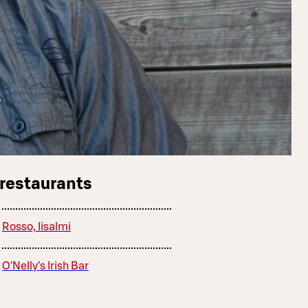
 restaurants
Rosso, Iisalmi
O'Nelly's Irish Bar